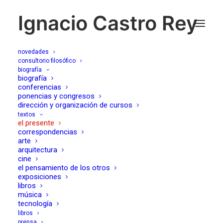
Ignacio Castro Rey
novedades
consultorio filosófico
biografía
QUEBRAR LA
biografía
conferencias
ponencias y congresos
OBEDIENCIA
dirección y organización de cursos
textos
PROGRESISTA.
el presente
correspondencias
Preguntas de ESHER
arte
arquitectura
cine
PEÑAS sobre GUY
el pensamiento de los otros
exposiciones
DEBORD
libros
música
tecnología
22/10/2024
libros
prensa