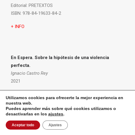
Editorial:
PRETEXTOS
ISBN:
978-84-19633-84-2
+ INFO
En Espera. Sobre la hipótesis de una violencia
perfecta.
Ignacio Castro Rey
2021
Editorial:
La Oficina Ediciones
Utilizamos cookies para ofrecerte la mejor experiencia en
ISBN:
9788412113662
nuestra web.
Puedes aprender más sobre qué cookies utilizamos o
desactivarlas en los
ajustes
.
+ INFO
Aceptar todo
Ajustes