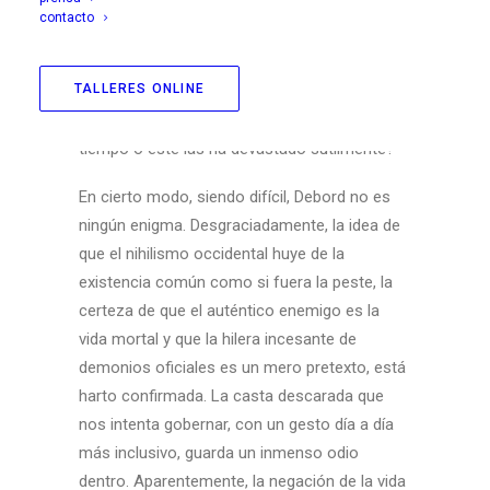
contacto
TALLERES ONLINE
1. Las tesis, las intuiciones, los hallazgos de
Debord, ¿han aguantado bien el paso del
tiempo o este las ha devastado sutilmente?
En cierto modo, siendo difícil, Debord no es
ningún enigma. Desgraciadamente, la idea de
que el nihilismo occidental huye de la
existencia común como si fuera la peste, la
certeza de que el auténtico enemigo es la
vida mortal y que la hilera incesante de
demonios oficiales es un mero pretexto, está
harto confirmada. La casta descarada que
nos intenta gobernar, con un gesto día a día
más inclusivo, guarda un inmenso odio
dentro. Aparentemente, la negación de la vida