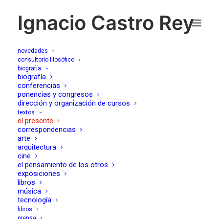
Ignacio Castro Rey
novedades
consultorio filosófico
biografía
Al diablo con las
biografía
conferencias
ponencias y congresos
buenas intenciones
dirección y organización de cursos
textos
el presente
23/02/2020
correspondencias
arte
arquitectura
cine
el pensamiento de los otros
exposiciones
libros
música
Discurso de Ivan Illich frente al CIASP (Conference on
tecnología
InterAmerican Student Projects) en Cuernavaca,
libros
prensa