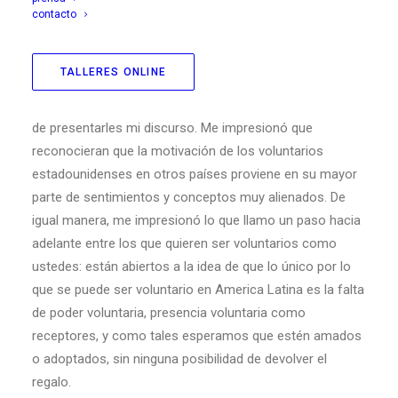
Morelos, México.20 de Abril de 1968.
contacto
TALLERES ONLINE
En las conversaciones sostenidas hoy me
impresionaron dos cosas que quiero comentarles antes
de presentarles mi discurso. Me impresionó que
reconocieran que la motivación de los voluntarios
estadounidenses en otros países proviene en su mayor
parte de sentimientos y conceptos muy alienados. De
igual manera, me impresionó lo que llamo un paso hacia
adelante entre los que quieren ser voluntarios como
ustedes: están abiertos a la idea de que lo único por lo
que se puede ser voluntario en America Latina es la falta
de poder voluntaria, presencia voluntaria como
receptores, y como tales esperamos que estén amados
o adoptados, sin ninguna posibilidad de devolver el
regalo.