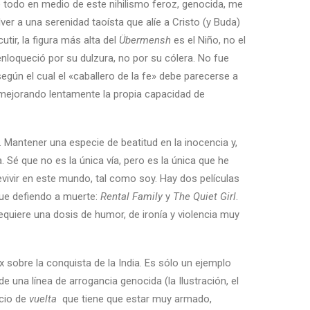
re todo en medio de este nihilismo feroz, genocida, me
lver a una serenidad taoísta que alíe a Cristo (y Buda)
tir, la figura más alta del
Übermensh
es el Niño, no el
nloqueció por su dulzura, no por su cólera. No fue
egún el cual el «caballero de la fe» debe parecerse a
mejorando lentamente la propia capacidad de
Mantener una especie de beatitud en la inocencia y,
a. Sé que no es la única vía, pero es la única que he
ivir en este mundo, tal como soy. Hay dos películas
que defiendo a muerte:
Rental Family
y
The Quiet Girl
.
requiere una dosis de humor, de ironía y violencia muy
x sobre la conquista de la India. Es sólo un ejemplo
e una línea de arrogancia genocida (la Ilustración, el
icio de
vuelta
que tiene que estar muy armado,