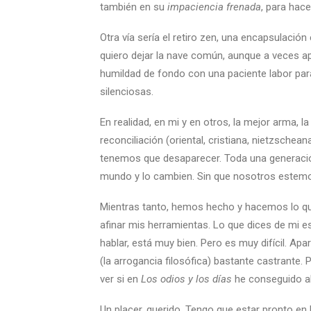
también en su
impaciencia
frenada
, para hace
Otra vía sería el retiro zen, una encapsulació
quiero dejar la nave común, aunque a veces 
humildad de fondo con una paciente labor par
silenciosas.
En realidad, en mi y en otros, la mejor arma, 
reconciliación (oriental, cristiana, nietzschea
tenemos que desaparecer. Toda una generación
mundo y lo cambien. Sin que nosotros estem
Mientras tanto, hemos hecho y hacemos lo qu
afinar mis herramientas. Lo que dices de mi e
hablar, está muy bien. Pero es muy difícil. Ap
(la arrogancia filosófica) bastante castrante
ver si en
Los odios y los días
he conseguido alg
Un placer, querido. Tengo que estar pronto en