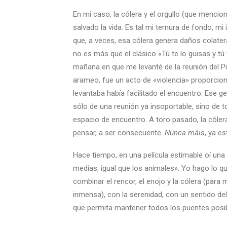
En mi caso, la cólera y el orgullo (que menc
salvado la vida. Es tal mi ternura de fondo, mi 
que, a veces, esa cólera genera daños colate
no es más que el clásico «Tú te lo guisas y tú
mañana en que me levanté de la reunión del Pic
arameo, fue un acto de «violencia» proporcion
levantaba había facilitado el encuentro. Ese g
sólo de una reunión ya insoportable, sino de t
espacio de encuentro. A toro pasado, la cólera
pensar, a ser consecuente.
Nunca
máis
, ya es
Hace tiempo, en una película estimable oí un
medias, igual que los animales». Yo hago lo 
combinar el rencor, el enojo y la cólera (para
inmensa), con la serenidad, con un sentido de
que permita mantener todos los puentes posib