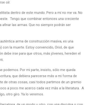
rse oír.
n elitista dentro de este mundo. Pero a mí no me va. No
apeste. Tengo que combinar entonces una creciente
a afinar las armas. Que no siempre podrán ser
la auténtica arma de construcción masiva, es una
na) con la muerte. Estoy convencido, Oriol, de que
 debe irse para que otros, más jóvenes, hereden el
os.
e podemos. Por mi parte, insisto, sólo me queda
scritura, que debiera parecerse más a mi forma de
arte de otras cosas, casi todos partimos de un gremio
. Poco a poco me acerco cada vez más a la literatura. A
o, otro giro. Ya lo veremos.
 Barcelona, de un modo u otro, con una disculpa o con