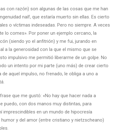
ionas con razón) son algunas de las cosas que me han
ingenuidad naíf, que estaría muerto sin ellas. Es cierto
rales o víctimas indeseadas. Pero no siempre. A veces
 te lo comes». Por poner un ejemplo cercano, la
ón (siendo yo el anfitrión) y me fui, jurando en
al a la generosidad con la que el mismo que se
esto impulsivo me permitió liberarme de un golpe. No
odo un intento por mi parte (uno más) de crear cierto
 de aquel impulso, no frenado, le obliga a uno a
tá.
a frase que me gustó: «No hay que hacer nada a
que puedo, con dos manos muy distintas, para
 mí imprescindibles en un mundo de hipocresía
l humor y del amor (entre cristiano y nietzscheano)
les.