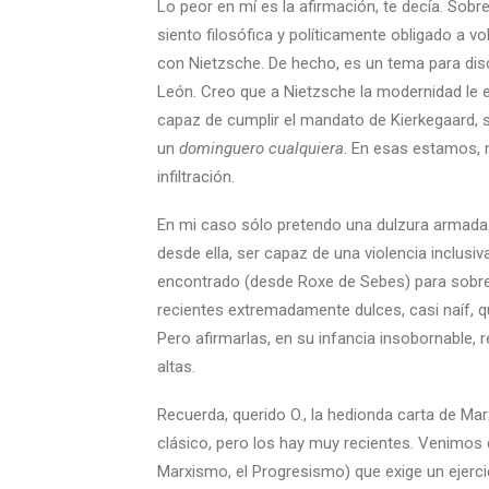
Lo peor en mí es la afirmación, te decía. Sob
siento filosófica y políticamente obligado a vo
con Nietzsche. De hecho, es un tema para discu
León. Creo que a Nietzsche la modernidad le e
capaz de cumplir el mandato de Kierkegaard, s
un
dominguero
cualquiera
. En esas estamos, 
infiltración.
En mi caso sólo pretendo una dulzura armada. 
desde ella, ser capaz de una violencia inclusiv
encontrado (desde Roxe de Sebes) para sobrev
recientes extremadamente dulces, casi naíf, 
Pero afirmarlas, en su infancia insobornable, 
altas.
Recuerda, querido O., la hedionda carta de Mar
clásico, pero los hay muy recientes. Venimos d
Marxismo, el Progresismo) que exige un ejerc