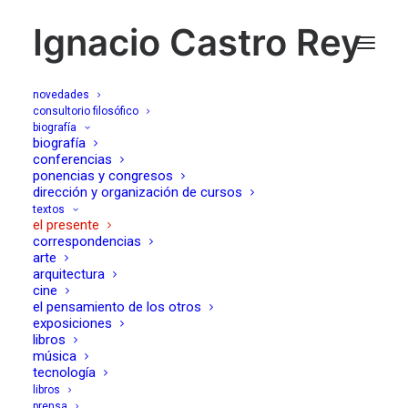
Ignacio Castro Rey
novedades
consultorio filosófico
biografía
Buscando veredas
biografía
conferencias
ponencias y congresos
dirección y organización de cursos
10/05/2023
textos
el presente
correspondencias
arte
arquitectura
cine
Al margen incluso de la impresionante
el pensamiento de los otros
reflexión de Carl Schmitt sobre el estatuto
exposiciones
libros
jurídico de la
excepción
, es posible que la
música
simple diferencia moderna entre
tecnología
legalidad
y
legitimidad
indique que el vigor de
libros
prensa