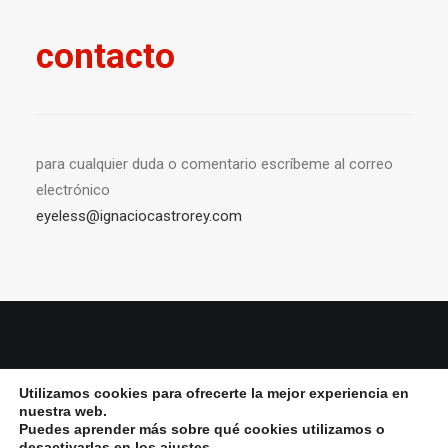
contacto
para cualquier duda o comentario escríbeme al correo
electrónico
eyeless@ignaciocastrorey.com
© 2026 Ignacio Castro rey All Rights Reserved ǀ
Aviso Legal y política de
Utilizamos cookies para ofrecerte la mejor experiencia en
privacidad
ǀ
Política de cookies
nuestra web.
Puedes aprender más sobre qué cookies utilizamos o
desactivarlas en los
ajustes
.