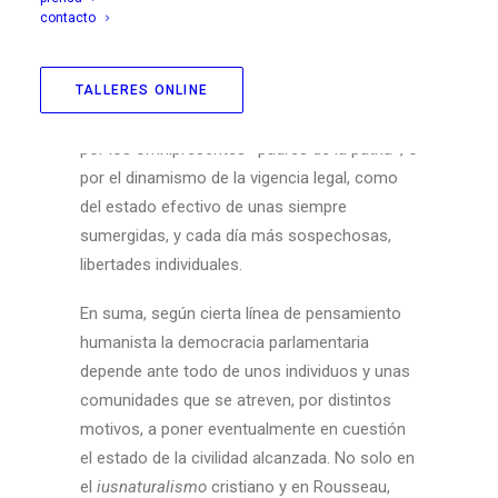
nuestras democracias depende, sobre todo
contacto
en el dédalo normativo contemporáneo, más
de la sensibilidad ciudadana ante el conflicto
que de la clarividencia de las leyes
TALLERES ONLINE
consensuadas. No tanto de un pacto cuajado
por los omnipresentes «padres de la patria», o
por el dinamismo de la vigencia legal, como
del estado efectivo de unas siempre
sumergidas, y cada día más sospechosas,
libertades individuales.
En suma, según cierta línea de pensamiento
humanista la democracia parlamentaria
depende ante todo de unos individuos y unas
comunidades que se atreven, por distintos
motivos, a poner eventualmente en cuestión
el estado de la civilidad alcanzada. No solo en
el
iusnaturalismo
cristiano y en Rousseau,