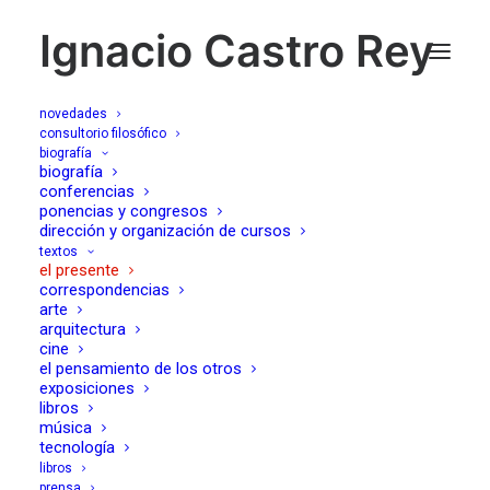
Ignacio Castro Rey
novedades
consultorio filosófico
biografía
CVPVLA CLUB -
biografía
conferencias
ponencias y congresos
IGNACIO CASTRO REY
dirección y organización de cursos
textos
el presente
21/03/2025
correspondencias
arte
arquitectura
cine
el pensamiento de los otros
exposiciones
libros
música
tecnología
libros
prensa