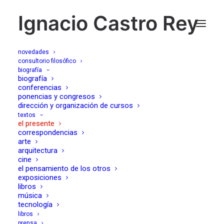
Ignacio Castro Rey
novedades
consultorio filosófico
biografía
¿El triunfo genocida del
biografía
conferencias
ponencias y congresos
nihilismo?
dirección y organización de cursos
textos
el presente
02/06/2025
correspondencias
arte
arquitectura
cine
el pensamiento de los otros
exposiciones
Publicación en Brownstone España
libros
31 de mayo 2025
música
tecnología
libros
prensa