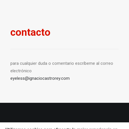
contacto
para cualquier duda o comentario escríbeme al correo
electrónico
eyeless@ignaciocastrorey.com
© 2026 Ignacio Castro rey All Rights Reserved ǀ
Aviso Legal y política de