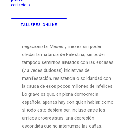
contacto
¿El triunfo genocida del nihilismo?
Algunos llevamos meses oscilando entre la
TALLERES ONLINE
impotencia, la perplejidad e intentos
desesperados de fuga hedonista, por no decir
negacionista. Meses y meses sin poder
olvidar la matanza de Palestina; sin poder
tampoco sentirnos aliviados con las escasas
(y a veces dudosas) iniciativas de
manifestación, resistencia o solidaridad con
la causa de esos pocos millones de infelices.
Lo grave es que, en plena democracia
española, apenas hay con quien hablar, como
si todo esto debiera ser, incluso entre los
amigos progresistas, una depresión
escondida que no interrumpe las cañas.