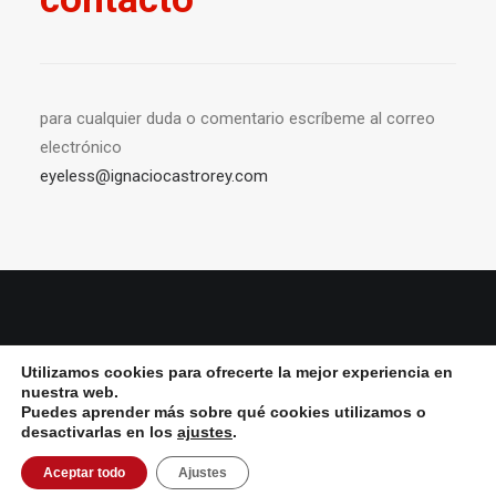
para cualquier duda o comentario escríbeme al correo
electrónico
eyeless@ignaciocastrorey.com
© 2026 Ignacio Castro rey All Rights Reserved ǀ
Aviso Legal y política de
Utilizamos cookies para ofrecerte la mejor experiencia en
privacidad
ǀ
Política de cookies
nuestra web.
Puedes aprender más sobre qué cookies utilizamos o
desactivarlas en los
ajustes
.
Aceptar todo
Ajustes