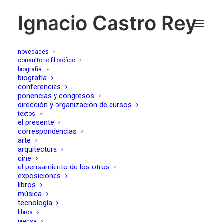
Ignacio Castro Rey
novedades
consultorio filosófico
biografía
Enseñar lo inverosímil.
biografía
conferencias
ponencias y congresos
Taller de cine y
dirección y organización de cursos
textos
filosofía online
el presente
correspondencias
arte
23/03/2026
arquitectura
cine
el pensamiento de los otros
exposiciones
libros
música
tecnología
libros
prensa