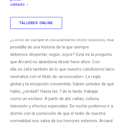
contacto
Metáfora política y existencial del totalitarismo que viene,
Arcand sigue ahora las andanzas de un
TALLERES ONLINE
hombre en crisis que ya ha dejado de ser joven. Nos
pasamos el día criticando a Irán, a Rusia, a China.
¿Cómo se cumple el oscurantismo entre nosotros, esa
pesadilla de una historia de la que siempre
debemos
despertar
, según Joyce? Esta es la pregunta
que Arcand no abandona desde hace años. Con
ella se zafa también de lo que nuestro catolicismo laico
neutraliza con el título de «provocador». La regla
global y la excepción consentida. Saben ustedes de qué
hablo, ¿verdad? Hasta las 7 de la tarde, trabajar
como un esclavo. A partir de ahí, cañas, cultura,
televisión y efectos especiales. De noche podemos ir a
dormir con la convicción de que el tedio de nuestra
normalidad nos salva de los horrores externos. Arcand