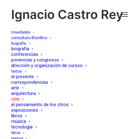
Ignacio Castro Rey
novedades
consultorio filosófico
biografía
la edad de la
biografía
conferencias
ponencias y congresos
ignorancia, (L'Âge des
dirección y organización de cursos
textos
Ténèbres, Denys
el presente
correspondencias
Arcand, 2008)
arte
arquitectura
cine
el pensamiento de los otros
19/05/2008
exposiciones
libros
música
tecnología
libros
prensa