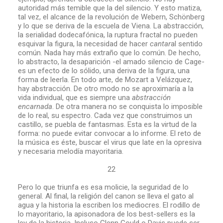
autoridad más temible que la del silencio. Y esto matiza,
tal vez, el alcance de la revolución de Webern, Schönberg
y lo que se deriva de la escuela de Viena. La abstracción,
la serialidad dodecafónica, la ruptura fractal no pueden
esquivar la figura, la necesidad de hacer
cantar
al sentido
común. Nada hay más extraño que lo común. De hecho,
lo abstracto, la desaparición -el amado silencio de Cage-
es un efecto de lo sólido, una deriva de la figura, una
forma de leerla. En todo arte, de Mozart a Velázquez,
hay abstracción. De otro modo no se aproximaría a la
vida individual, que es siempre una
abstracción
encarnada
. De otra manera no se conquista lo imposible
de lo real, su espectro. Cada vez que construimos un
castillo, se puebla de fantasmas. Esta es la virtud de la
forma: no puede evitar convocar a lo informe. El reto de
la música es éste, buscar el virus que late en la opresiva
y necesaria melodía mayoritaria.
22
Pero lo que triunfa es esa molicie, la seguridad de lo
general. Al final, la religión del canon se lleva el gato al
agua y la historia la escriben los mediocres. El rodillo de
lo mayoritario, la apisonadora de los best-sellers es la