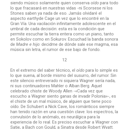
siendo músico solamente quien conserva
oído
para todo
lo que fracasará en nuestras vidas -ni Scorsese ni los
Stones saben ya nada de eso. Jamás olvidaré el
aspecto
earthy
de Cage un vez que lo encontré en la
Gran Vía. Una vacilación infinitamente adolescente en el
umbral de cada decisión: esta es la condición que
permite escuchar la tierra entera como un piano, tanto
en Sokolov como en Sokurov. Escuchad la banda sonora
de
Madre e hijo
: decidme de dónde sale ese magma, esa
música sin letra, el rumor de ese bajo de fondo.
12
En el extremo del saber técnico, el
oído
para lo simple es
lo que suena, al borde mismo del susurro, del rumor. Sin
este silencio entreverado ni siquiera Wagner sería nada,
ni sus continuadores Mahler o Alban Berg. Aquel
celebrado chiste de Woody Allen -«Cada vez que
escucho a Wagner siento ganas de invadir Polonia»-, es
el chiste de un mal músico, de alguien que tiene poco
oído. De Schubert a Nick Cave, los románticos siempre
han tenido razón en una cuestión clave: los espectros, la
convulsión de lo anómalo, es neurálgica para la
experiencia de lo real. Es preciso escuchar a Wagner con
Satie, a Bach con Gould, a Sinatra desde Robert Wyatt.