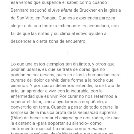
esa verdad que suspende el saber, como cuando
Bernhard escuchó el
Ave María
de Bruckner en la iglesia
de San Vito, en Pongau. Que esa experiencia parezca
alegre o de una tristeza extenuante es secundario, con
tal de que las notas y su clima afectivo ayuden a
descender a cierta zona de encuentro.
1
Lo que une estos ejemplos tan distintos, y otros que
podrían usarse, es que se trata de obras que no
podrían
no ser hechas
, pues en ellas la humanidad logra
curarse del dolor de vivir, darle forma a la noche que
pisamos. Y por «cura» debemos entender, si se trata de
arte, un aprender a vivir con lo incurable, con la
enfermedad que es vivir. Por curar no nos referimos a
superar el dolor, sino a ayudarnos a empuñarlo, a
convertirlo en tema. Cuando a pesar de todo ocurre, la
sorpresa de la música brota de la
necesidad
suprema
(Rilke) de hacer sonar el enigma que nos rodea, de usar
la existencia -para soportar su silencio- como
instrumento musical. La música como
medicina
: