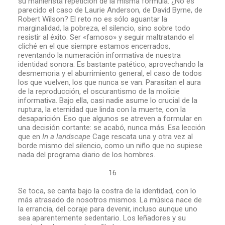
su manierista repetición de la misma fórmula. ¿No es
parecido el caso de Laurie Anderson, de David Byrne, de
Robert Wilson? El reto no es sólo aguantar la
marginalidad, la pobreza, el silencio, sino sobre todo
resistir al éxito. Ser «famoso» y seguir maltratando el
cliché en el que siempre estamos encerrados,
reventando la numeración informativa de nuestra
identidad sonora. Es bastante patético, aprovechando la
desmemoria y el aburrimiento general, el caso de todos
los que vuelven, los que nunca se van. Parasitan el aura
de la reproducción, el oscurantismo de la molicie
informativa. Bajo ella, casi nadie asume lo crucial de la
ruptura, la eternidad que linda con la muerte, con la
desaparición. Eso que algunos se atreven a formular en
una decisión cortante: se acabó, nunca más. Esa lección
que en
In a landscape
Cage rescata una y otra vez al
borde mismo del silencio, como un niño que no supiese
nada del programa diario de los hombres.
16
Se toca, se canta bajo la costra de la identidad, con lo
más atrasado de nosotros mismos. La música nace de
la errancia, del coraje para devenir, incluso aunque uno
sea aparentemente sedentario. Los leñadores y su