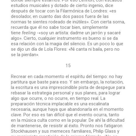
donde siempre estamos. Por eso Lennon, con escasos
estudios musicales y dotado de cierto ingenio, dice
después de tocar con la Filarmónica de Londres: «es
desolador, en cuanto das dos pasos fuera de las
normas te sientes rodeado de inútiles». Con cierta sorna,
recuerda que él no sabe tocar bien, simplemente
tiene
feeling
-«soy un artista: dadme un jarrón y sacaré
algo». Cierto, cualquier instrumento es bueno si se da
esa relación con la magia del silencio. Es un poco lo que
se dijo un día de Lola Flores: «Ni canta ni baila, pero no
se la pierdan».
15
Recrear en cada momento el espíritu del tiempo: no hay
partitura que baste para eso. Y sin embargo, la notación,
la escritura es una imprescindible pista de despegue para
rebasar la estrategia personal y sus planes, para lograr
algo que ocurre, o no ocurre, en tiempo real. La
preparación técnica implacable es una escalinata
necesaria, aunque haya que abandonarla en el momento
clave. Por eso es tan difícil que el evento ocurra, tanto
en la música culta como en la popular. De ahí la dificultad
de mantenerse, de resistir al éxito. Pronto nos fatigaron
Stockhausen y sus memeces familiares, Philip Glass y