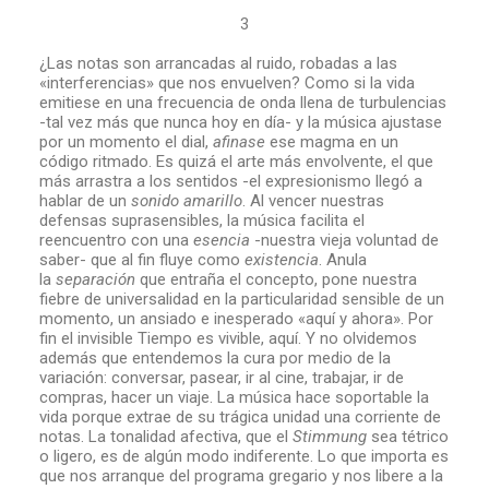
3
¿Las notas son arrancadas al ruido, robadas a las
«interferencias» que nos envuelven? Como si la vida
emitiese en una frecuencia de onda llena de turbulencias
-tal vez más que nunca hoy en día- y la música ajustase
por un momento el dial,
afinase
ese magma en un
código ritmado. Es quizá el arte más envolvente, el que
más arrastra a los sentidos -el expresionismo llegó a
hablar de un
sonido amarillo
. Al vencer nuestras
defensas suprasensibles, la música facilita el
reencuentro con una
esencia
-nuestra vieja voluntad de
saber- que al fin fluye como
existencia
. Anula
la
separación
que entraña el concepto, pone nuestra
fiebre de universalidad en la particularidad sensible de un
momento, un ansiado e inesperado «aquí y ahora». Por
fin el invisible Tiempo es vivible, aquí. Y no olvidemos
además que entendemos la cura por medio de la
variación: conversar, pasear, ir al cine, trabajar, ir de
compras, hacer un viaje. La música hace soportable la
vida porque extrae de su trágica unidad una corriente de
notas. La tonalidad afectiva, que el
Stimmung
sea tétrico
o ligero, es de algún modo indiferente. Lo que importa es
que nos arranque del programa gregario y nos libere a la