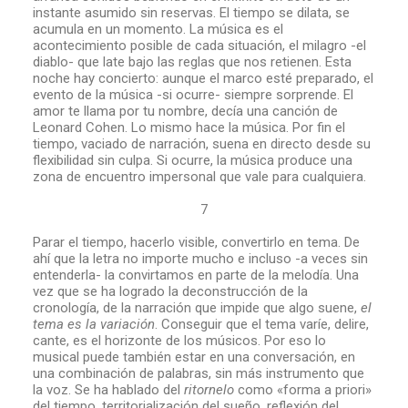
instante asumido sin reservas. El tiempo se dilata, se
acumula en un momento. La música es el
acontecimiento posible de cada situación, el milagro -el
diablo- que late bajo las reglas que nos retienen. Esta
noche hay concierto: aunque el marco esté preparado, el
evento de la música -si ocurre- siempre sorprende. El
amor te llama por tu nombre, decía una canción de
Leonard Cohen. Lo mismo hace la música. Por fin el
tiempo, vaciado de narración, suena en directo desde su
flexibilidad sin culpa. Si ocurre, la música produce una
zona de encuentro impersonal que vale para cualquiera.
7
Parar el tiempo, hacerlo visible, convertirlo en tema. De
ahí que la letra no importe mucho e incluso -a veces sin
entenderla- la convirtamos en parte de la melodía. Una
vez que se ha logrado la deconstrucción de la
cronología, de la narración que impide que algo suene,
el
tema es la variación
. Conseguir que el tema varíe, delire,
cante, es el horizonte de los músicos. Por eso lo
musical puede también estar en una conversación, en
una combinación de palabras, sin más instrumento que
la voz. Se ha hablado del
ritornelo
como «forma a priori»
del tiempo, territorialización del sueño, reflexión del