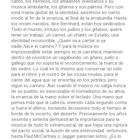
canto, los herreros, los afiladores orensanos y su
música ambulante, los gitanos y sus palmas. Pero con
esta manía global de la identidad, asistimos en cierto
modo al fin de la errancia, al final de la errabundia. Hasta
los recién nacidos, dice Bernhard, están hoy sindicados.
Todo el mundo, incluso los judíos y los gitanos, quiere
tener un trabajo, un carnet, un chalet, un Estado, una
identidad reconocible. ¿Quién va a cantar si ya
nadie
hace
el camino? Y para la música es
imprescindible estar siempre en la carretera, mantener
dentro de nosotros un vagabundo, un gitano, judío o
gallego que no soporta el reconocimiento, la marca de
las sedes. Lo cual es lo mismo que conservar un oído
para el ritmo y el rostro de las cosas mudas, para el
canto del agua que se ensortija en los petriles, pero
sigue su camino. Aun cuando el músico no salga nunca
de su pueblo, es inexcusable el nomadismo de su alma,
la errancia de la mano sobre el teclado. Una mano que
piensa más que la cabeza, viviendo cada segundo como
si fuera el último, tomando decisiones todo el tiempo al
borde de lo incierto, del desierto. Precisamente los años
sesenta y setenta demuestran la importancia para la
música de todo lo extramusical, de que haya una ruptura
del pacto social, la ilusión de una exterioridad -entonces,
hasta Paul McCartney o Jagger parecían listos. ¿Es lo