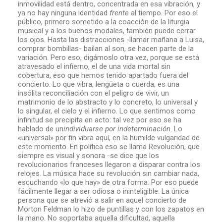
inmovilidad está dentro, concentrada en esa vibración, y
ya no hay ninguna identidad
frente
al tiempo. Por eso el
público, primero sometido a la coacción de la liturgia
musical y a los buenos modales, también puede cerrar
los ojos. Hasta las distracciones -llamar mañana a Luisa,
comprar bombillas- bailan al son, se hacen parte de la
variación. Pero eso, digámoslo otra vez, porque se está
atravesado el infierno, el de una vida mortal sin
cobertura, eso que hemos tenido apartado fuera del
concierto. Lo que vibra, lengüeta o cuerda, es una
insólita reconciliación con el peligro de vivir, un
matrimonio de lo abstracto y lo concreto, lo universal y
lo singular, el cielo y el infierno. Lo que sentimos como
infinitud se precipita en acto: tal vez por eso se ha
hablado de un
individuarse por indeterminación
. Lo
«universal» por fin vibra aquí, en la humilde vulgaridad de
este momento. En política eso se llama Revolución, que
siempre es visual y sonora -se dice que los
revolucionarios franceses llegaron a disparar contra los
relojes. La música hace su revolución sin cambiar nada,
escuchando «lo que hay» de otra forma. Por eso puede
fácilmente llegar a ser odiosa o ininteligible. La única
persona que se atrevió a salir en aquel concierto de
Morton Feldman lo hizo de puntillas y con los zapatos en
la mano. No soportaba aquella dificultad, aquella