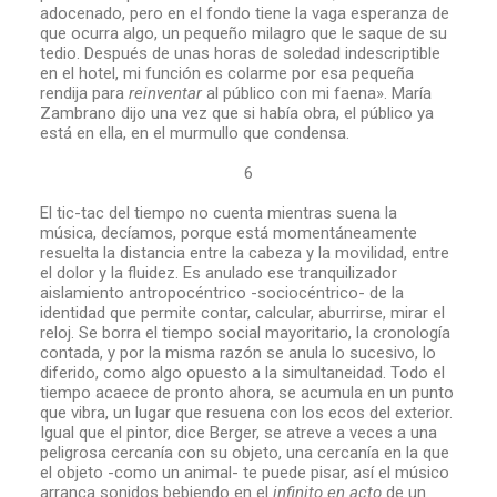
adocenado, pero en el fondo tiene la vaga esperanza de
que ocurra algo, un pequeño milagro que le saque de su
tedio. Después de unas horas de soledad indescriptible
en el hotel, mi función es colarme por esa pequeña
rendija para
reinventar
al público con mi faena». María
Zambrano dijo una vez que si había obra, el público ya
está en ella, en el murmullo que condensa.
6
El tic-tac del tiempo no cuenta mientras suena la
música, decíamos, porque está momentáneamente
resuelta la distancia entre la cabeza y la movilidad, entre
el dolor y la fluidez. Es anulado ese tranquilizador
aislamiento antropocéntrico -sociocéntrico- de la
identidad que permite contar, calcular, aburrirse, mirar el
reloj. Se borra el tiempo social mayoritario, la cronología
contada, y por la misma razón se anula lo sucesivo, lo
diferido, como algo opuesto a la simultaneidad. Todo el
tiempo acaece de pronto ahora, se acumula en un punto
que vibra, un lugar que resuena con los ecos del exterior.
Igual que el pintor, dice Berger, se atreve a veces a una
peligrosa cercanía con su objeto, una cercanía en la que
el objeto -como un animal- te puede pisar, así el músico
arranca sonidos bebiendo en el
infinito en acto
de un