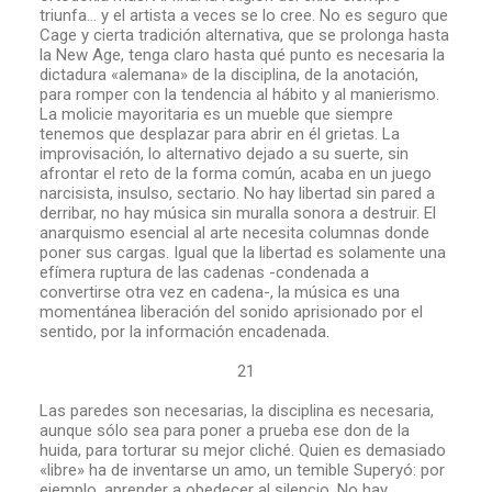
triunfa… y el artista a veces se lo cree. No es seguro que
Cage y cierta tradición alternativa, que se prolonga hasta
la New Age, tenga claro hasta qué punto es necesaria la
dictadura «alemana» de la disciplina, de la anotación,
para romper con la tendencia al hábito y al manierismo.
La molicie mayoritaria es un mueble que siempre
tenemos que desplazar para abrir en él grietas. La
improvisación, lo alternativo dejado a su suerte, sin
afrontar el reto de la forma común, acaba en un juego
narcisista, insulso, sectario. No hay libertad sin pared a
derribar, no hay música sin muralla sonora a destruir. El
anarquismo esencial al arte necesita columnas donde
poner sus cargas. Igual que la libertad es solamente una
efímera ruptura de las cadenas -condenada a
convertirse otra vez en cadena-, la música es una
momentánea liberación del sonido aprisionado por el
sentido, por la información encadenada.
21
Las paredes son necesarias, la disciplina es necesaria,
aunque sólo sea para poner a prueba ese don de la
huida, para torturar su mejor cliché. Quien es demasiado
«libre» ha de inventarse un amo, un temible Superyó: por
ejemplo, aprender a obedecer al silencio. No hay