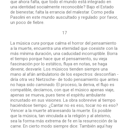
que ahora falta, que todo el mundo está integrado en
una identidad socialmente reconocible? Bajo el Estado
de bienestar, falta la errancia del malestar. Como pedía
Pasolini en este mundo auscultado y regulado: por favor,
un poco de fiebre.
17
La música
cura
porque calma el horror del pensamiento
a la muerte, encuentra una eternidad que coexiste con la
más mínima duración, una caducidad incorruptible. Borra
el tiempo porque hace que el pensamiento, su vieja
fascinación por lo estático, fluya en notas, se haga
devenir, desvaríe. Los músicos tienden siempre una
mano al afán ambulatorio de los espectros: desconfían -
diría otra vez Nietzsche- de todo pensamiento que antes
no haya sido
caminado
. El proceso, la deriva, el flujo es
compatible, decíamos, con que el músico apenas viaje,
apenas se mueva, pues tiene el espíritu ambulante
incrustado en sus visiones. La obra sobrevive al tiempo
haciéndose tiempo. ¿Cantar no es eso, tocar no es eso?
Vencer a la muerte atravesando la muerte. Es posible
que la música, tan vinculada a la religión y al ateísmo,
sea la forma más extrema de fe en la resurrección de la
carne. En cierto modo siempre dice: También aquí hay