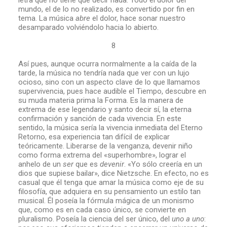
letra que no tiene que decir nada. Todo el dolor del
mundo, el de lo no realizado, es convertido por fin en
tema. La música
abre
el dolor, hace sonar nuestro
desamparado volviéndolo hacia lo abierto.
8
Así pues, aunque ocurra normalmente a la caída de la
tarde, la música no tendría nada que ver con un lujo
ocioso, sino con un aspecto clave de lo que llamamos
supervivencia, pues hace audible el Tiempo, descubre en
su muda materia prima la Forma. Es la manera de
extrema de ese legendario y santo decir sí, la eterna
confirmación y sanción de cada vivencia. En este
sentido, la música sería la vivencia inmediata del Eterno
Retorno, esa experiencia tan difícil de explicar
teóricamente. Liberarse de la venganza, devenir niño
como forma extrema del «superhombre», lograr el
anhelo de un
ser
que es
devenir
. «Yo sólo creería en un
dios que supiese bailar», dice Nietzsche. En efecto, no es
casual que él tenga que amar la música como eje de su
filosofía, que adquiera en su pensamiento un estilo tan
musical. Él poseía la fórmula mágica de un monismo
que, como es en cada caso único, se convierte en
pluralismo. Poseía la ciencia del ser único, del
uno a uno
: