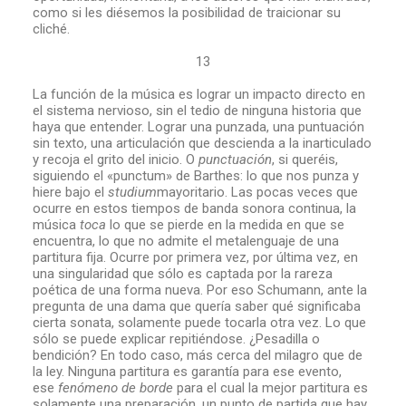
como si les diésemos la posibilidad de traicionar su
cliché.
13
La función de la música es lograr un impacto directo en
el sistema nervioso, sin el tedio de ninguna historia que
haya que entender. Lograr una punzada, una puntuación
sin texto, una articulación que descienda a la inarticulado
y recoja el grito del inicio. O
punctuación
, si queréis,
siguiendo el «punctum» de Barthes: lo que nos punza y
hiere bajo el
studium
mayoritario. Las pocas veces que
ocurre en estos tiempos de banda sonora continua, la
música
toca
lo que se pierde en la medida en que se
encuentra, lo que no admite el metalenguaje de una
partitura fija. Ocurre por primera vez, por última vez, en
una singularidad que sólo es captada por la rareza
poética de una forma nueva. Por eso Schumann, ante la
pregunta de una dama que quería saber qué significaba
cierta sonata, solamente puede tocarla otra vez. Lo que
sólo se puede explicar repitiéndose. ¿Pesadilla o
bendición? En todo caso, más cerca del milagro que de
la ley. Ninguna partitura es garantía para ese evento,
ese
fenómeno de borde
para el cual la mejor partitura es
solamente una preparación, un punto de partida que hay