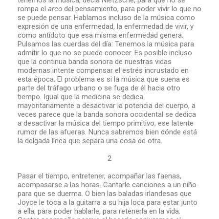
tenemos la música, decía Nietzsche, para que no se
rompa el
arco
del pensamiento, para poder vivir lo que no
se puede pensar. Hablamos incluso de la música como
expresión de una enfermedad, la enfermedad de vivir, y
como antídoto que esa misma enfermedad genera.
Pulsamos las cuerdas del día: Tenemos la música para
admitir lo que no se puede conocer. Es posible incluso
que la continua banda sonora de nuestras vidas
modernas intente compensar el estrés incrustado en
esta época. El problema es si la música que suena es
parte del tráfago urbano o se fuga de él hacia otro
tiempo. Igual que la medicina se dedica
mayoritariamente a desactivar la potencia del cuerpo, a
veces parece que la banda sonora occidental se dedica
a desactivar la música del tiempo primitivo, ese latente
rumor de las afueras. Nunca sabremos bien dónde está
la delgada línea que separa una cosa de otra.
2
Pasar el tiempo, entretener, acompañar las faenas,
acompasarse a las horas. Cantarle canciones a un niño
para que se duerma. O bien las baladas irlandesas que
Joyce le toca a la guitarra a su hija loca para estar junto
a ella, para poder hablarle, para retenerla en la vida.