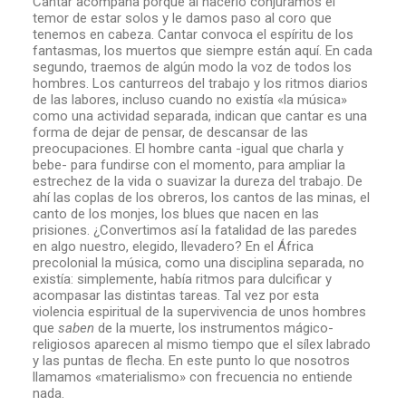
Cantar acompaña porque al hacerlo conjuramos el
temor de estar solos y le damos paso al coro que
tenemos en cabeza. Cantar convoca el espíritu de los
fantasmas, los muertos que siempre están aquí. En cada
segundo, traemos de algún modo la voz de todos los
hombres. Los canturreos del trabajo y los ritmos diarios
de las labores, incluso cuando no existía «la música»
como una actividad separada, indican que cantar es una
forma de dejar de pensar, de descansar de las
preocupaciones. El hombre canta -igual que charla y
bebe- para fundirse con el momento, para ampliar la
estrechez de la vida o suavizar la dureza del trabajo. De
ahí las coplas de los obreros, los cantos de las minas, el
canto de los monjes, los blues que nacen en las
prisiones. ¿Convertimos así la fatalidad de las paredes
en algo nuestro, elegido, llevadero? En el África
precolonial la música, como una disciplina separada, no
existía: simplemente, había ritmos para dulcificar y
acompasar las distintas tareas. Tal vez por esta
violencia espiritual de la supervivencia de unos hombres
que
saben
de la muerte, los instrumentos mágico-
religiosos aparecen al mismo tiempo que el sílex labrado
y las puntas de flecha. En este punto lo que nosotros
llamamos «materialismo» con frecuencia no entiende
nada.