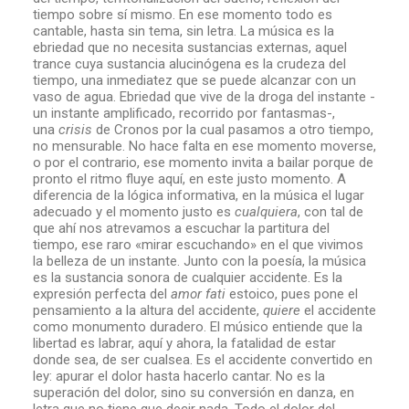
tiempo sobre sí mismo. En ese momento todo es
cantable, hasta sin tema, sin letra. La música es la
ebriedad que no necesita sustancias externas, aquel
trance cuya sustancia alucinógena es la crudeza del
tiempo, una inmediatez que se puede alcanzar con un
vaso de agua. Ebriedad que vive de la droga del instante -
un instante amplificado, recorrido por fantasmas-,
una
crisis
de Cronos por la cual pasamos a otro tiempo,
no mensurable. No hace falta en ese momento moverse,
o por el contrario, ese momento invita a bailar porque de
pronto el ritmo fluye aquí, en este justo momento. A
diferencia de la lógica informativa, en la música el lugar
adecuado y el momento justo es
cualquiera
, con tal de
que ahí nos atrevamos a escuchar la partitura del
tiempo, ese raro «mirar escuchando» en el que vivimos
la belleza de un instante. Junto con la poesía, la música
es la sustancia sonora de cualquier accidente. Es la
expresión perfecta del
amor fati
estoico, pues pone el
pensamiento a la altura del accidente,
quiere
el accidente
como monumento duradero. El músico entiende que la
libertad es labrar, aquí y ahora, la fatalidad de estar
donde sea, de ser cualsea. Es el accidente convertido en
ley: apurar el dolor hasta hacerlo cantar. No es la
superación del dolor, sino su conversión en danza, en