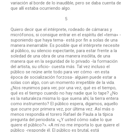
variación al borde de lo inaudible, pero se daba cuenta de
que allí estaba ocurriendo algo.
5
Quiero decir que el intérprete, rodeado de cámaras y
micrófonos, si consigue entrar en el espíritu del «tema» -
suponiendo que haya tema- está por fin a solas de una
manera inenarrable. Es posible que el intérprete necesite
al público, su silencio expectante, para estar frente a la
soledad de una obra de una manera insólita, de una
manera que en la seguridad de lo privado -la formación
del artista, su oficio- cuesta más. Tal vez incluso el
público se reúne ante todo para ver cómo -en esta
época de socialización forzosa- alguien puede estar a
solas con algo, con un momento irrepetible de la vida.
¿Nos reunimos para ver, por una vez, qué es el tiempo,
qué es el tiempo cuando no hay nadie que lo tape? ¿No
es la naturaleza misma lo que suena ahí, la tierra entera
como instrumento? El público espera, digamos, aquello
que ocurre por primera vez, por última vez. Así más o
menos respondía el torero Rafael de Paula a la típica
pregunta del periodista: «¿Y usted cómo sabe lo que
quiere el público?». «A mí no me importa lo que quiere el
público -responde él. El público es brutal, está