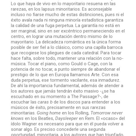
Lo que haya de vivo en lo mayoritario resuena en las
rarezas, en los lapsus minoritarios. Es aconsejable
incluso no fiarse mucho de estas distinciones, pues ni el
éxito avala nada ni ninguna minoría estadística garantiza
la calidad de una fuga perpetua. La garantía no está en
ser marginal, sino en ser excéntrico permaneciendo en el
centro, en lograr una mutación dentro mismo de lo
mayoritario. La delicadeza romántica es la única forma
posible de ser fiel a lo clásico, como una capilla barroca
que recogiese los pliegues de cada catedral. Para tocar
hace falta, sobre todo, mantener una relación con la no-
música. Tocar el piano, como Gould o Cage, con la
potencia de no tocar, a punto siempre de abandonar el
prestigio de lo que en Europa llamamos Arte. Con esa
duda perpetua, ese tormento vacilante, esa inmadurez.
De ahí la importancia fundamental, además de atender a
los autores que jamás tendrán éxito masivo -¿se ha
escuchado en su momento a The Passage?-, de
escuchar las
caras b
de los discos para entender a los
músicos de éxito, precisamente en sus rarezas
minoritarias.
Going home
en los Rolling,
Tomorrow never
knows
en los Beatles,
Daysleeper
en Rem. El «ocaso» del
ídolo Wagner es necesario para que en él pueda volver a
sonar algo. Es preciso concederle una segunda
oportunidad, minoritaria, a los autores que han triunfado,