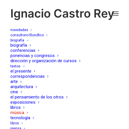
Ignacio Castro Rey
novedades
consultorio filosófico
biografía
sonar y pensar
biografía
conferencias
ponencias y congresos
dirección y organización de cursos
27/04/2008
textos
el presente
correspondencias
arte
arquitectura
cine
el pensamiento de los otros
exposiciones
¿La música amansa a las fieras? En todo caso, amansa
libros
la «fiereza» del pensamiento. Quiero decir que, cuando
música
tecnología
raramente ocurre,
para
el tiempo, borra la soberbia del
libros
concepto, nos cura de la enfermedad separadora -frente
prensa