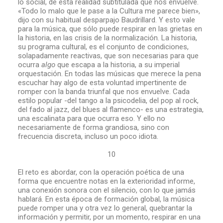
lo social, de esta realidad subtitulada que nos envuelve.
«Todo lo malo que le pase a la Cultura me parece bien»,
dijo con su habitual desparpajo Baudrillard. Y esto vale
para la música, que sólo puede respirar en las grietas en
la historia, en las crisis de la normalización. La historia,
su programa cultural, es el conjunto de condiciones,
solapadamente reactivas, que son necesarias para que
ocurra
algo
que escapa a la historia, a su imperial
orquestación. En todas las músicas que merece la pena
escuchar hay algo de esta voluntad impertinente de
romper con la banda triunfal que nos envuelve. Cada
estilo popular -del tango a la psicodelia, del pop al rock,
del fado al jazz, del blues al flamenco- es una estrategia,
una escalinata para que ocurra eso. Y ello no
necesariamente de forma grandiosa, sino con
frecuencia discreta, incluso un poco idiota.
10
El reto es abordar, con la operación poética de una
forma que encuentre notas en la exterioridad informe,
una conexión sonora con el silencio, con lo que jamás
hablará. En esta época de formación global, la música
puede romper una y otra vez lo general, quebrantar la
información y permitir, por un momento, respirar en una