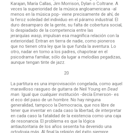
Karajan, María Callas, Jim Morrison, Dylan o Coltrane. A
veces la superioridad de la música angloamericana -al
menos en la música pop- viene precisamente de ahí, de
la feroz soledad del individuo en el páramo industrial. El
duro desamparo de la gente, su falta de cobertura social,
lo despiadado de la competencia entre las
jerarquías
wasp
, impulsan esa magnífica relación con la
exterioridad. Entran en tierra de nadie, como pioneros
que no tienen otra ley que la que funda la aventura. Lo
otro, nadar en torno a los padres, chapotear en el
psicodrama familiar, sólo da lugar a melodías pegadizas,
aunque tengan tinte de jazz.
20
La partitura es una improvisación congelada, como aquel
maravilloso rasgueo de guitarra de Neil Young en
Dead
man
. Igual que cualquier institución -decía Emerson- es
el eco del paso de un hombre. No hay ninguna
generalidad, tampoco la Democracia, que nos libre de
tener que inventar en cada caso la libertad, de interpretar
en cada caso la fatalidad de la existencia como una caja
de resonancia. El problema es que la lógica
antiautoritaria de los años sesenta ha devenido una
ortodoxia más. Al final la religión del éxito siempre