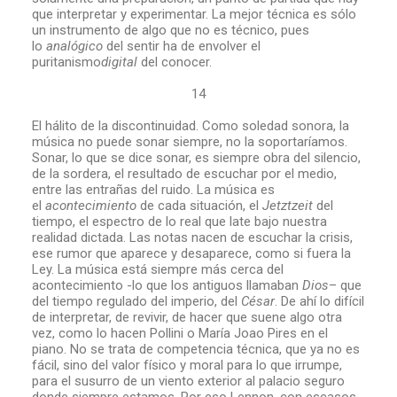
que interpretar y experimentar. La mejor técnica es sólo
un instrumento de algo que no es técnico, pues
lo
analógico
del sentir ha de envolver el
puritanismo
digital
del conocer.
14
El hálito de la discontinuidad. Como soledad sonora, la
música no puede sonar siempre, no la soportaríamos.
Sonar, lo que se dice sonar, es siempre obra del silencio,
de la sordera, el resultado de escuchar por el medio,
entre las entrañas del ruido. La música es
el
acontecimiento
de cada situación, el
Jetztzeit
del
tiempo, el espectro de lo real que late bajo nuestra
realidad dictada. Las notas nacen de escuchar la crisis,
ese rumor que aparece y desaparece, como si fuera la
Ley. La música está siempre más cerca del
acontecimiento -lo que los antiguos llamaban
Dios
– que
del tiempo regulado del imperio, del
César
. De ahí lo difícil
de interpretar, de revivir, de hacer que suene algo otra
vez, como lo hacen Pollini o María Joao Pires en el
piano. No se trata de competencia técnica, que ya no es
fácil, sino del valor físico y moral para lo que irrumpe,
para el susurro de un viento exterior al palacio seguro