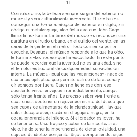
11
Convulsa o no, la belleza siempre surgirá del exterior no
musical y será culturalmente incorrecta. El arte busca
conseguir una
forma analógica
del exterior sin dígito, sin
código ni metalenguaje, algo fiel a eso que John Cage
llama la no-forma. La tarea del músico es reconocer una
partitura en el ruido urbano, en el aullido del viento, en las
caras de la gente en el metro. Todo comienza por la
escucha. Después, el músico responde a lo que ha oído,
le forma a «las voces» que ha escuchado. En este punto
se puede recordar que la juventud no es una edad, sino
el temblor estructural de cualquier edad, su vacilación
interna. La música -igual que las «apariciones»- nace de
esa crisis epiléptica que permite salirse de la escena y
oír sonidos por fuera. Quien no tiene ese don, ese
accidente vírico, envejece irremediablemente, aunque
sólo tenga treinta años. Es preciso saber vivir frente a
esas crisis, sostener un rejuvenecimiento del deseo que
sea capaz de alimentarse de la clandestinidad. Hay que
saber desaparecer, residir en el agujero negro, en la
docta ignorancia del silencio. Si el creador es joven, ha
de tener un
pathos
trágico y saber de la muerte; si es
viejo, ha de tener la impertinencia de cierta jovialidad, una
especie de idiotez congénita. Sigue componiendo, sigue