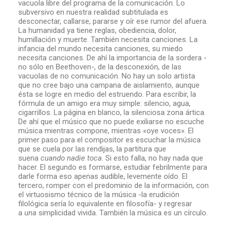
vacuola libre del programa de la comunicación. Lo
subversivo en nuestra realidad subtitulada es
desconectar, callarse, pararse y oír ese rumor del afuera.
La humanidad ya tiene reglas, obediencia, dolor,
humillación y muerte. También necesita canciones. La
infancia del mundo necesita canciones, su miedo
necesita canciones. De ahí la importancia de la sordera -
no sólo en Beethoven-, de la desconexión, de las
vacuolas de no comunicación. No hay un solo artista
que no cree bajo una campana de aislamiento, aunque
ésta se logre en medio del estruendo. Para escribir, la
fórmula de un amigo era muy simple: silencio, agua,
cigarrillos. La página en blanco, la silenciosa zona ártica.
De ahí que el músico que no puede exiliarse no escuche
música mientras compone, mientras «oye voces». El
primer paso para el compositor es escuchar la música
que se cuela por las rendijas, la partitura que
suena
cuando nadie toca
. Si esto falla, no hay nada que
hacer. El segundo es formarse, estudiar febrilmente para
darle forma eso apenas audible, levemente oído. El
tercero, romper con el predominio de la información, con
el virtuosismo técnico de la música -la erudición
filológica sería lo equivalente en filosofía- y regresar
a
una
simplicidad vivida. También la música es un círculo.