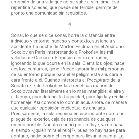
emoción de una vida que no se sabe a sí misma. Esa
repentina soledad, que puede ser terrible, permite de
pronto una comunidad sin requisitos.
4
Sonar, lo que se dice sonar, borra la distancia entre
individuo y entorno, suceso y contexto, sustancia y
accidente. La noche de Morton Feldman en el Auditorio,
Sokolov en París interpretando a Prokofiev, las mil
veladas de Camarón. El músico entra en trance,
ignorando lo que ocurre en la sala. Cierra los ojos, hace
gestos, canturrea, gime. Puede ignorar las mil personas
de su entorno porque para él el peligro está ahí, cara a
cara frente a él. Cuando interpreta el
Precipitato
de la
Sonata nº 7 de Prokofiev, las frenéticas manos de
Sokolov
cavan
literalmente en lo más intangible, el aire y
el tiempo, para detener la fugacidad, para fijarla y rendirle
homenaje. Así convoca lo común aquí, ahora, de manera
que cualquier oposición intelectual es anulada.
Precisamente, la sala resuena en ese instante como un
pliegue del exterior, caja de resonancia de cualquier
mundo posible. Nuestro sueño por fin fluye, ya no pasa
el tiempo -¿quién mira el reloj?-, pues no hay
nadie
para
contarlo, nadie sobre el tiempo para llevar la cuenta. La