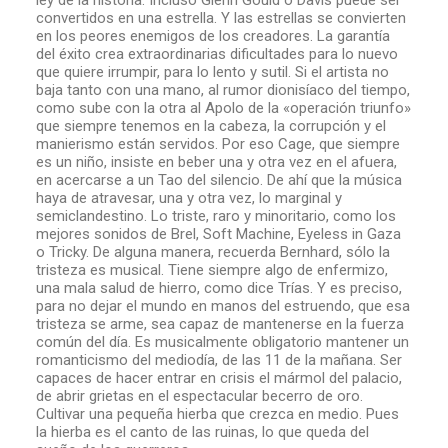
ley de la historia. Incluso Glenn Gould o Davis puede ser
convertidos en una estrella. Y las estrellas se convierten
en los peores enemigos de los creadores. La garantía
del éxito crea extraordinarias dificultades para lo nuevo
que quiere irrumpir, para lo lento y sutil. Si el artista no
baja tanto con una mano, al rumor dionisíaco del tiempo,
como sube con la otra al Apolo de la «operación triunfo»
que siempre tenemos en la cabeza, la corrupción y el
manierismo están servidos. Por eso Cage, que siempre
es un niño, insiste en beber una y otra vez en el afuera,
en acercarse a un Tao del silencio. De ahí que la música
haya de atravesar, una y otra vez, lo marginal y
semiclandestino. Lo triste, raro y minoritario, como los
mejores sonidos de Brel, Soft Machine, Eyeless in Gaza
o Tricky. De alguna manera, recuerda Bernhard, sólo la
tristeza es musical. Tiene siempre algo de enfermizo,
una mala salud de hierro, como dice Trías. Y es preciso,
para no dejar el mundo en manos del estruendo, que esa
tristeza se arme, sea capaz de mantenerse en la fuerza
común del día. Es musicalmente obligatorio mantener un
romanticismo del mediodía, de las 11 de la mañana. Ser
capaces de hacer entrar en crisis el mármol del palacio,
de abrir grietas en el espectacular becerro de oro.
Cultivar una pequeña hierba que crezca en medio. Pues
la hierba es el canto de las ruinas, lo que queda del