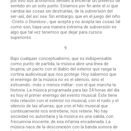
por eso sus aforismos tienden a encerrar un universo de
sentido en un solo punto. Estamos por fin ante el
sí
que
cambia las cosas sin destruirlas, de la subversión del
ser-así, del
así sea
. Sin embargo, que en el juego del niño
-Cristo o Dionisos-, que acepta y no acepta las cosas tal
como son, haya una manera extrema de subversión es
algo que tal vez tenemos que dejar para cursos
superiores.
9
Bajo cualquier conceptualismo, que es indispensable
como punto de partida, la música abre una línea de
brujería, un pacto con el diablo del exterior que rasga la
cortina audiovisual que nos protege. Hoy sabemos que
el enemigo de la música no es el silencio, sino el
estruendo -más o menos militar- con el que
marcha
la
historia. La música programada para las 24 horas del día
es hoy el primer enemigo del evento musical. Éste tiene
más relación con el exterior no musical, con el ruido y el
silencio de las afueras, que con el hilo musical que
continuamente nos entretiene, nos retiene. No hay
sociedad no autoritaria y la música es una salida, con
frecuencia inocente, de esa infamia encadenada. La
música nace de la desconexión con la banda sonora de