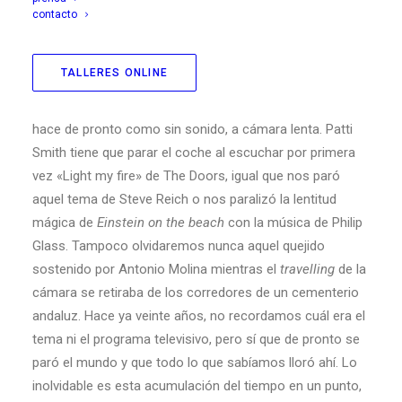
al tiempo- que es el pensamiento. Por eso
contacto
cuando
ocurre
la música no «pasa» el tiempo, más bien
se dilata, se acumula, no se puede contar. El tiempo deja
TALLERES ONLINE
de estar en el reloj y pasa a las venas. Cuando una
música nos embarga, aunque todo gire en derredor, lo
hace de pronto como sin sonido, a cámara lenta. Patti
Smith tiene que parar el coche al escuchar por primera
vez «Light my fire» de The Doors, igual que nos paró
aquel tema de Steve Reich o nos paralizó la lentitud
mágica de
Einstein on the beach
con la música de Philip
Glass. Tampoco olvidaremos nunca aquel quejido
sostenido por Antonio Molina mientras el
travelling
de la
cámara se retiraba de los corredores de un cementerio
andaluz. Hace ya veinte años, no recordamos cuál era el
tema ni el programa televisivo, pero sí que de pronto se
paró el mundo y que todo lo que sabíamos lloró ahí. Lo
inolvidable es esta acumulación del tiempo en un punto,