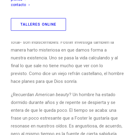
contacto
La película de Marc Foster es una pirueta en torno a la
existencia y su fugacidad. Explora las líneas
TALLERES ONLINE
borrosas entre la verdad y la ilusión, líneas que hoy más
que nunca -en la época de la informatización
total- son indiscernibles. Foster investiga también la
manera harto misteriosa en que damos forma a
nuestra existencia. Uno se pasa la vida calculando y al
final lo que sale no tiene mucho que ver con lo
previsto. Como dice un viejo refrán castellano, el hombre
hace planes para que Dios sonría.
¿Recuerdan
American beauty
? Un hombre ha estado
dormido durante años y de repente se despierta y se
entera de que le queda poco. El tiempo se acaba: una
frase un poco estresante que a Foster le gustaría que
resonase en nuestros oídos. Es angustiosa, de acuerdo,
pero al mismo tiempo es la fuente de cierta sabiduría