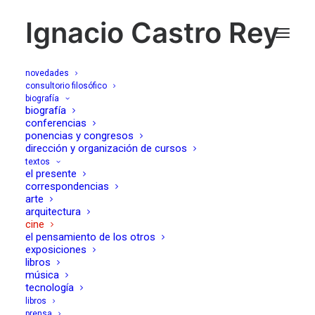
Ignacio Castro Rey
novedades
consultorio filosófico
biografía
más extraño que la
biografía
conferencias
ponencias y congresos
ficción, (Stranger than
dirección y organización de cursos
textos
fiction, Marc Foster,
el presente
correspondencias
2007)
arte
arquitectura
cine
el pensamiento de los otros
11/02/2007
exposiciones
libros
música
tecnología
libros
prensa