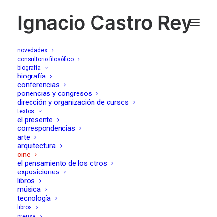
Ignacio Castro Rey
novedades
consultorio filosófico
biografía
pequeña Miss
biografía
conferencias
ponencias y congresos
Sunshine, (Little Miss
dirección y organización de cursos
textos
Sunshine, Jonathan
el presente
correspondencias
Dayton y Valerie Faris,
arte
arquitectura
cine
2006)
el pensamiento de los otros
exposiciones
libros
15/11/2006
música
tecnología
libros
prensa