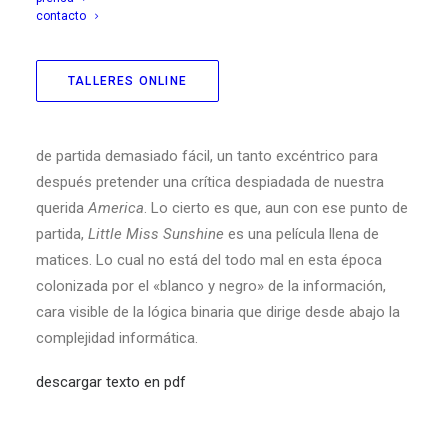
contacto
Juntar a Proust con Nietzsche, a un homosexual con un
TALLERES ONLINE
adolescente rebelde, a un abuelo
beatnick
con una
honesta madre sesentaiochista, puede parecer un punto
de partida demasiado fácil, un tanto excéntrico para
después pretender una crítica despiadada de nuestra
querida
America
. Lo cierto es que, aun con ese punto de
partida,
Little Miss Sunshine
es una película llena de
matices. Lo cual no está del todo mal en esta época
colonizada por el «blanco y negro» de la información,
cara visible de la lógica binaria que dirige desde abajo la
complejidad informática.
descargar texto en pdf