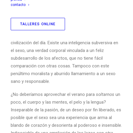
se puede decir que esté a la altura de los placeres de la
contacto
carne, de sus mil delicias compartidas. Deshacer las
camas, apartar de una patada los obstáculos, quitarse la
TALLERES ONLINE
ropa en desorden. Perder la compostura, amarse,
desbaratar en secreto las reglas de la decencia y la falsa
civilización del día. Existe una inteligencia subversiva en
el sexo, una verdad corporal vinculada a un feliz
subdesarrollo de los afectos, que no tiene fácil
comparación con otras cosas. Tampoco con este
penúltimo moralista y aburrido llamamiento a un sexo
sano y responsable.
¿No deberíamos aprovechar el verano para
soltarnos
un
poco, el cuerpo y las mentes, el pelo y la lengua?
Inseparable de la pasión, de un deseo por fin liberado, es
posible que el sexo sea una experiencia que arma al
blando de corazón y desorienta al poderoso e insensible.