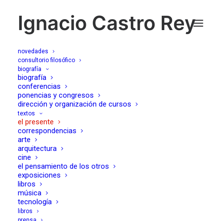
Ignacio Castro Rey
novedades
consultorio filosófico
biografía
Sexo en agosto
biografía
conferencias
ponencias y congresos
dirección y organización de cursos
30/08/2021
textos
el presente
correspondencias
arte
arquitectura
cine
el pensamiento de los otros
exposiciones
¿Quién habló de frío en el rostro? A pesar de
libros
la
deserotización
producida por la información y su
música
tecnología
cansina presión política, a pesar de los ríos de tinta -con
libros
frecuencia banales- vertidos sobre la sexualidad, poco
prensa