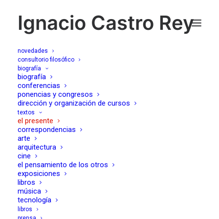
Ignacio Castro Rey
novedades
consultorio filosófico
biografía
Solución final de
biografía
conferencias
ponencias y congresos
estilo democrático
dirección y organización de cursos
textos
el presente
12/09/2018
correspondencias
arte
arquitectura
cine
el pensamiento de los otros
exposiciones
libros
música
La inmortalidad que hoy se nos promete desde la elite de
tecnología
la ciencia no sería creíble sin este
Übernarcisismo
que
libros
prensa