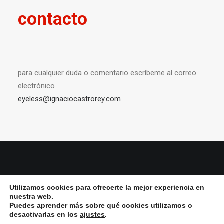
contacto
para cualquier duda o comentario escríbeme al correo
electrónico
eyeless@ignaciocastrorey.com
© 2026 Ignacio Castro rey All Rights Reserved ǀ
Aviso Legal y política de
Utilizamos cookies para ofrecerte la mejor experiencia en
privacidad
ǀ
Política de cookies
nuestra web.
Puedes aprender más sobre qué cookies utilizamos o
desactivarlas en los
ajustes
.