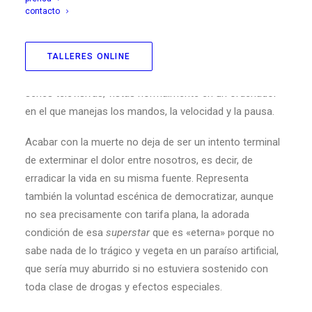
nos ha hecho día a día tan imbéciles. El sujeto radiante
contacto
que somos ya no puede morir, tampoco sufrir un dolor
de muelas ni aceptar el fin de una relación. Sería muy
instructivo vincular esta histeria de la continuidad, que es
TALLERES ONLINE
la del aplazamiento sin fin, con el éxito actual de las
series televisivas, vistas normalmente en un ordenador
en el que manejas los mandos, la velocidad y la pausa.
Acabar con la muerte no deja de ser un intento terminal
de exterminar el dolor entre nosotros, es decir, de
erradicar la vida en su misma fuente. Representa
también la voluntad escénica de democratizar, aunque
no sea precisamente con tarifa plana, la adorada
condición de esa
superstar
que es «eterna» porque no
sabe nada de lo trágico y vegeta en un paraíso artificial,
que sería muy aburrido si no estuviera sostenido con
toda clase de drogas y efectos especiales.