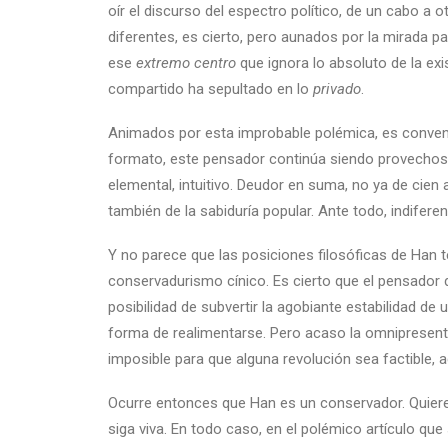
oír el discurso del espectro político, de un cabo a o
diferentes, es cierto, pero aunados por la mirada p
ese
extremo
centro
que ignora lo absoluto de la ex
compartido ha sepultado en lo
privado
.
Animados por esta improbable polémica, es conveni
formato, este pensador continúa siendo provechos
elemental, intuitivo. Deudor en suma, no ya de cien 
también de la sabiduría popular. Ante todo, indifere
Y no parece que las posiciones filosóficas de Han 
conservadurismo cínico. Es cierto que el pensador 
posibilidad de subvertir la agobiante estabilidad de
forma de realimentarse. Pero acaso la omnipresente
imposible para que alguna revolución sea factible, aq
Ocurre entonces que Han es un conservador. Quiere 
siga viva. En todo caso, en el polémico artículo que