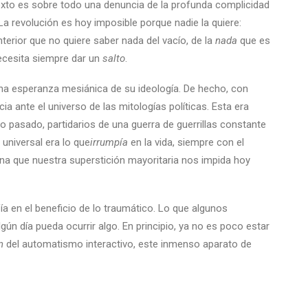
 texto es sobre todo una denuncia de la profunda complicidad
 La revolución es hoy imposible porque nadie la quiere:
erior que no quiere saber nada del vacío, de la
nada
que es
necesita siempre dar un
salto
.
guna esperanza mesiánica de su ideología. De hecho, con
ia ante el universo de las mitologías políticas. Esta era
o pasado, partidarios de una guerra de guerrillas constante
 universal era lo que
irrumpía
en la vida, siempre con el
ena que nuestra superstición mayoritaria nos impida hoy
ía en el beneficio de lo traumático. Lo que algunos
algún día pueda ocurrir algo. En principio, ya no es poco estar
n
del automatismo interactivo, este inmenso aparato de