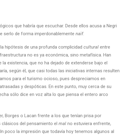
lógicos que habría que escuchar. Desde ellos acusa a Negri
, de serlo de forma imperdonablemente
naïf
.
a la hipótesis de una profunda complicidad
cultural
entre
fraestructura no es ya económica, sino metafísica. Han
de la existencia, que no ha dejado de extenderse bajo el
caría, según él, que casi todas las iniciativas internas resulten
dejamos para el turismo ocioso, pues despreciamos en
 atrasadas y despóticas. En este punto, muy cerca de su
echa sólo dice en voz alta lo que piensa el entero arco
er, Borges o Lacan frente a los que tenían prisa por
s clásicos del pensamiento el
mal
no estuviera enfrente,
 Un poco la impresión que todavía hoy tenemos algunos al