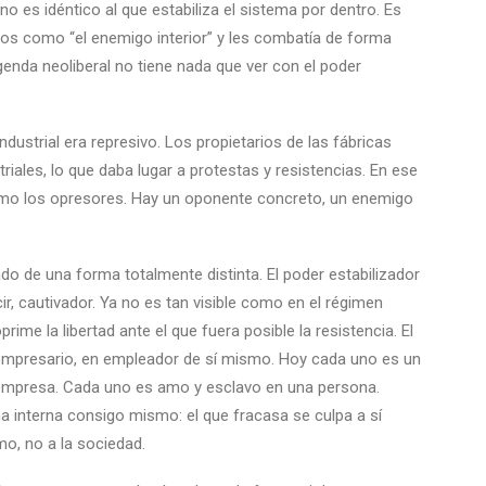
no es idéntico al que estabiliza el sistema por dentro. Es
tos como “el enemigo interior” y les combatía de forma
genda neoliberal no tiene nada que ver con el poder
industrial era represivo. Los propietarios de las fábricas
riales, lo que daba lugar a protestas y resistencias. En ese
como los opresores. Hay un oponente concreto, un enemigo
do de una forma totalmente distinta. El poder estabilizador
ir, cautivador. Ya no es tan visible como en el régimen
ime la libertad ante el que fuera posible la resistencia. El
n empresario, en empleador de sí mismo. Hoy cada uno es un
 empresa. Cada uno es amo y esclavo en una persona.
a interna consigo mismo: el que fracasa se culpa a sí
o, no a la sociedad.