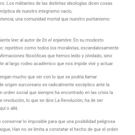
tro. Los militantes de las distintas ideologías dicen cosas
anóptica de nuestro integrismo vacío,
istencia, una comunidad mortal que nuestro puritanismo
ente leer al autor de
En
el
enjambre
. En su modesto
o: repetitivo como todos los moralistas, escandalosamente
afirmaciones filosóficas que hemos leído y olvidado, sino
nte al largo rodeo académico que nos impide vivir y actuar.
tengan mucho que ver con lo que se podría llamar
de origen surcoreano es radicalmente escéptico ante la
 un orden social que siempre ha encontrado en las crisis la
 revolución, lo que se dice La Revolución, ha de ser
uí o allá.
conservar lo imposible para que una posibilidad peligrosa
 sigue, Han no se limita a constatar el hecho de que el orden