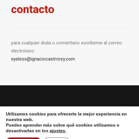
contacto
para cualquier duda o comentario escríbeme al correo
electrónico
eyeless@ignaciocastrorey.com
© 2026 Ignacio Castro rey All Rights Reserved ǀ
Aviso Legal y política de
Utilizamos cookies para ofrecerte la mejor experiencia en
privacidad
ǀ
Política de cookies
nuestra web.
Puedes aprender más sobre qué cookies utilizamos o
desactivarlas en los
ajustes
.