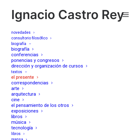
Ignacio Castro Rey
novedades
consultorio filosófico
biografía
a la hoguera con San
biografía
conferencias
ponencias y congresos
Valentín
dirección y organización de cursos
textos
el presente
16/02/2015
correspondencias
arte
arquitectura
cine
el pensamiento de los otros
exposiciones
libros
música
Estado de excepción efusivo, acompañado de sonrisas y
tecnología
lágrimas. Ocasión ideal, venida del Norte, que sella entre
libros
prensa