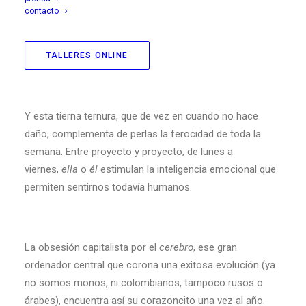
dos nuestra separación individualista del mundo. Cada
contacto
uno, casado con su imagen, tiene además un amante
más o menos oficial para las fiestas, los polvos extra y
el
postureo
.
TALLERES ONLINE
Y esta tierna ternura, que de vez en cuando no hace
daño, complementa de perlas la ferocidad de toda la
semana. Entre proyecto y proyecto, de lunes a
viernes,
ella
o
él
estimulan la inteligencia emocional que
permiten sentirnos todavía humanos.
La obsesión capitalista por el
cerebro
, ese gran
ordenador central que corona una exitosa evolución (ya
no somos monos, ni colombianos, tampoco rusos o
árabes), encuentra así su corazoncito una vez al año.