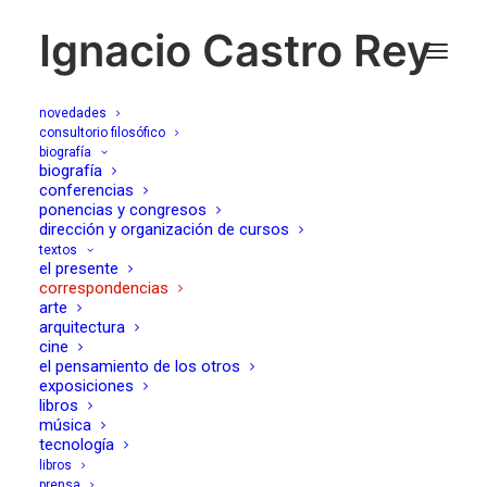
Ignacio Castro Rey
novedades
consultorio filosófico
biografía
a ver
biografía
conferencias
ponencias y congresos
dirección y organización de cursos
09/02/2015
textos
el presente
correspondencias
arte
arquitectura
cine
el pensamiento de los otros
exposiciones
Querido E.
libros
música
tecnología
libros
Acabas de decirme en el contestador que no hay prisa,
prensa