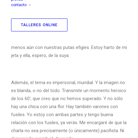
contacto
por lo tanto (dada mi fe en ti) yo ahora no tengo ninguna.
Pero la imagen, Rápido de Arca, ya no se puede cambiar.
Me costó Dios y ayuda que D. y su amigo cambiasen otra
TALLERES ONLINE
imagen anterior, más blanda. Ni de coña le digo yo ahora
que cambien este cartel que te enviamos ya hace días. Y
menos aún con nuestras putas efigies. Estoy harto de mi
jeta y ella, espero, de la suya.
Además, el tema es impersonal, mundial. Y la imagen no
es blanda, o no del todo. Transmite un momento heroico
de los 60′, que creo que no hemos superado. Y no sólo
hay una chica con una flor. Hay también varones con
fusiles. Yo estoy con ambas partes y tengo buena
relación con los fusiles, ya verás. Me encargaré de que la
charla no sea precisamente (o únicamente) pacifista. Ni