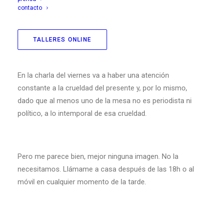
económico-capitalistas se llama crisis. La crisis, como
contacto
forma de gobernar y gestionar, nunca ha dejado de estar
ahí.
TALLERES ONLINE
En la charla del viernes va a haber una atención
constante a la crueldad del presente y, por lo mismo,
dado que al menos uno de la mesa no es periodista ni
político, a lo intemporal de esa crueldad.
Pero me parece bien, mejor ninguna imagen. No la
necesitamos. Llámame a casa después de las 18h o al
móvil en cualquier momento de la tarde.