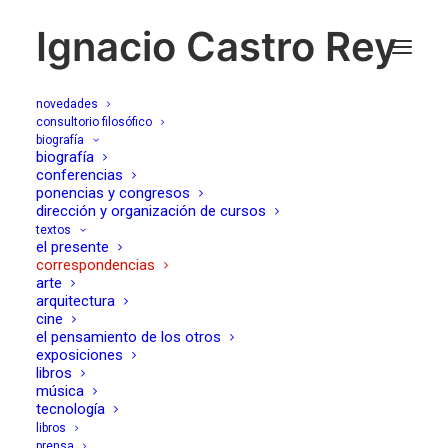
Ignacio Castro Rey
novedades
consultorio filosófico
biografía
lo que siempre cae
biografía
conferencias
ponencias y congresos
dirección y organización de cursos
09/02/2015
textos
el presente
correspondencias
arte
arquitectura
cine
el pensamiento de los otros
exposiciones
Querido, «la que está cayendo» es una frase que se
libros
podía decir hace también 150 años. Y mucho antes. No
música
tecnología
vamos a guiarnos ahora por el impresionismo del índice
libros
de paro, de desahucios y de lo que en términos
prensa