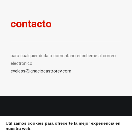
contacto
para cualquier duda o comentario escríbeme al correo
electrónico
eyeless@ignaciocastrorey.com
© 2026 Ignacio Castro rey All Rights Reserved ǀ
Aviso Legal y política de
Utilizamos cookies para ofrecerte la mejor experiencia en
privacidad
ǀ
Política de cookies
nuestra web.