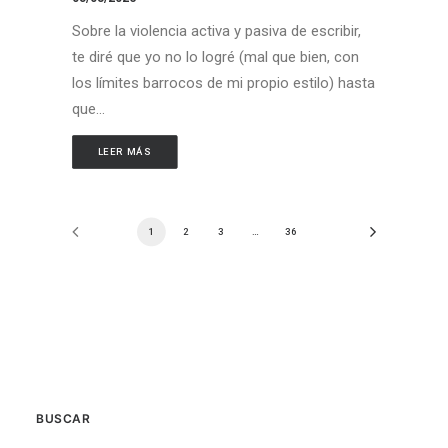
Sobre la violencia activa y pasiva de escribir,
te diré que yo no lo logré (mal que bien, con
los límites barrocos de mi propio estilo) hasta
que…
LEER MÁS
1
2
3
…
36
BUSCAR