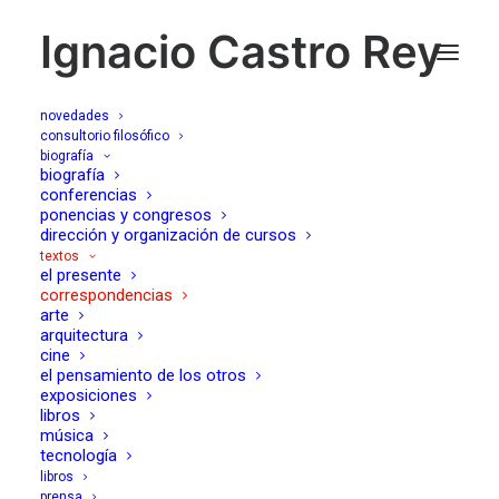
Ignacio Castro Rey
novedades
consultorio filosófico
biografía
biografía
correspondencias
conferencias
ponencias y congresos
dirección y organización de cursos
textos
el presente
correspondencias
arte
arquitectura
cine
el pensamiento de los otros
exposiciones
libros
música
Esta peligrosa escasez de infierno (Sobre
tecnología
«Los odios y los días»)
libros
17/06/2026
prensa