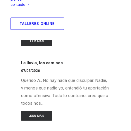
contacto
Queridos Á., P., P. y V., Sois de una cordialidad
que ya no tiene equivalente en este mundo. Es
un poco abrumadora, Á., tu procesión de
TALLERES ONLINE
acuerdos y…
LEER MÁS
La lluvia, los caminos
07/05/2026
Querido A., No hay nada que disculpar. Nadie,
y menos que nadie yo, entendió tu aportación
como ofensiva. Todo lo contrario, creo que a
todos nos…
LEER MÁS