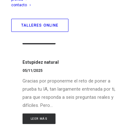
Ya te decía que eres de lo que no hay. Tu
contacto
voluntad de diálogo no tiene precio en estos
tiempos sectarios, de exclusivismo partidista,
de…
TALLERES ONLINE
LEER MÁS
Estupidez natural
05/11/2025
Gracias por proponerme el reto de poner a
prueba tu IA, tan largamente entrenada por ti,
para que responda a seis preguntas reales y
difíciles. Pero…
LEER MÁS