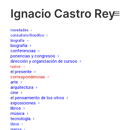
Ignacio Castro Rey
novedades
consultorio filosófico
biografía
biografía
correspondencias
conferencias
ponencias y congresos
dirección y organización de cursos
textos
el presente
correspondencias
arte
arquitectura
cine
el pensamiento de los otros
exposiciones
libros
música
Algunas cartas sobre la mesa
tecnología
18/02/2026
libros
prensa