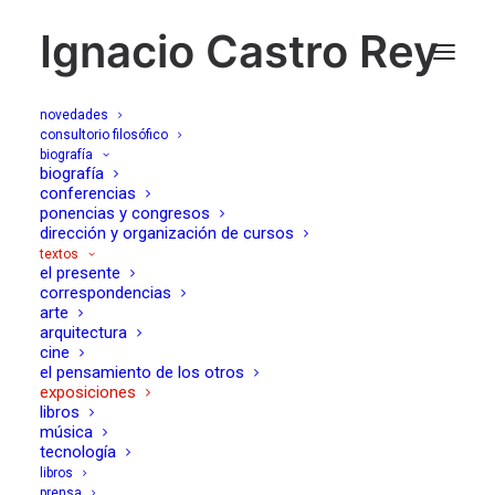
Ignacio Castro Rey
novedades
consultorio filosófico
biografía
biografía
exposiciones
conferencias
ponencias y congresos
dirección y organización de cursos
textos
el presente
correspondencias
arte
arquitectura
cine
el pensamiento de los otros
exposiciones
libros
música
más textos en exposiciones
tecnología
21/09/2008
libros
prensa