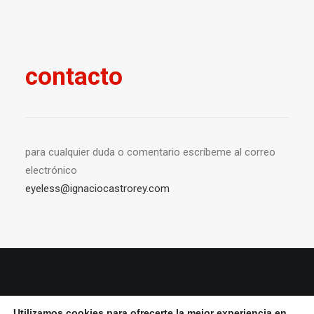
contacto
para cualquier duda o comentario escríbeme al correo
electrónico
eyeless@ignaciocastrorey.com
© 2026 Ignacio Castro rey All Rights Reserved ǀ
Aviso Legal y política de
Utilizamos cookies para ofrecerte la mejor experiencia en