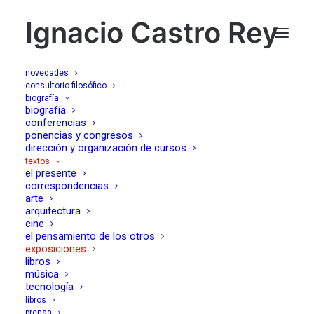
Ignacio Castro Rey
novedades
consultorio filosófico
biografía
biografía
exposiciones
conferencias
ponencias y congresos
dirección y organización de cursos
textos
el presente
correspondencias
arte
arquitectura
cine
el pensamiento de los otros
exposiciones
libros
música
tesis sobre Hopper
tecnología
22/09/2012
libros
prensa