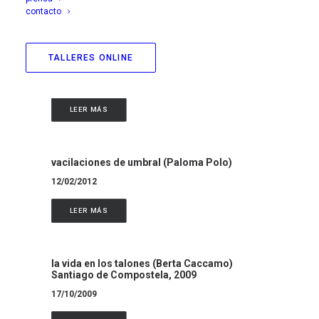
LEER MÁS
contacto
TALLERES ONLINE
mar de afuera (M. Vilariño)
07/05/2012
LEER MÁS
vacilaciones de umbral (Paloma Polo)
12/02/2012
LEER MÁS
la vida en los talones (Berta Caccamo)
Santiago de Compostela, 2009
17/10/2009