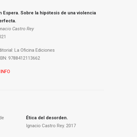
n Espera. Sobre la hipótesis de una violencia
erfecta.
gnacio Castro Rey
021
itorial:
La Oficina Ediciones
SBN:
9788412113662
 INFO
de
Ética del desorden.
Ignacio Castro Rey. 2017