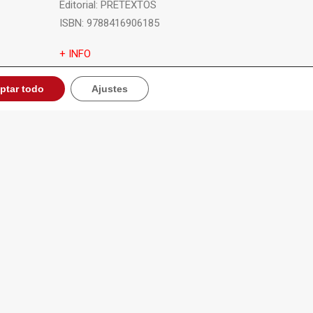
Editorial:
PRETEXTOS
ISBN:
9788416906185
+ INFO
ptar todo
Ajustes