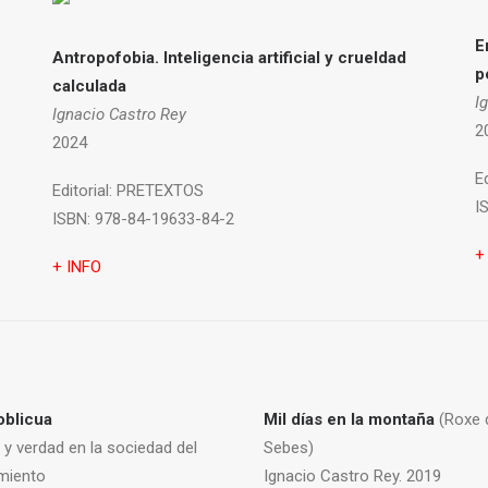
E
Antropofobia.
Inteligencia artificial y crueldad
p
calculada
I
Ignacio Castro Rey
2
2024
Ed
Editorial:
PRETEXTOS
I
ISBN:
978-84-19633-84-2
+
+ INFO
oblicua
Mil días en la montaña
(Roxe 
 y verdad en la sociedad del
Sebes)
miento
Ignacio Castro Rey. 2019