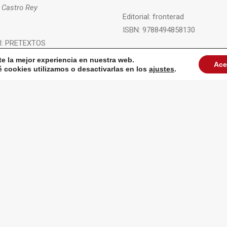
 Castro Rey
Editorial:
fronterad
ISBN:
9788494858130
l:
PRETEXTOS
+ INFO
78-84-17830-90-8
te la mejor experiencia en nuestra web.
Ace
cookies utilizamos o desactivarlas en los
ajustes
.
VER TODAS LAS PUBLICACIONES