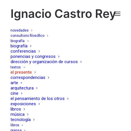
Ignacio Castro Rey
novedades
consultorio filosófico
biografía
ESTATALIZAR LOS
biografía
conferencias
ponencias y congresos
CUERPOS (La trampa
dirección y organización de cursos
textos
biopolítica del
el presente
correspondencias
progresismo)
arte
arquitectura
cine
el pensamiento de los otros
19/12/2022
exposiciones
libros
música
tecnología
libros
prensa