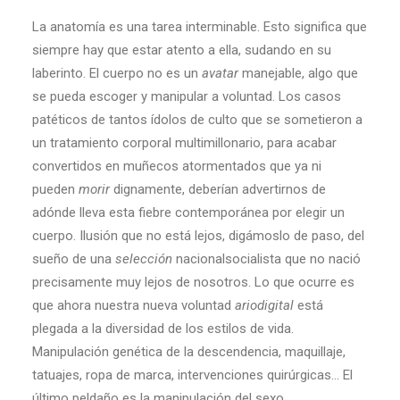
La anatomía es una tarea interminable. Esto significa que
siempre hay que estar atento a ella, sudando en su
laberinto. El cuerpo no es un
avatar
manejable, algo que
se pueda escoger y manipular a voluntad. Los casos
patéticos de tantos ídolos de culto que se sometieron a
un tratamiento corporal multimillonario, para acabar
convertidos en muñecos atormentados que ya ni
pueden
morir
dignamente, deberían advertirnos de
adónde lleva esta fiebre contemporánea por elegir un
cuerpo. Ilusión que no está lejos, digámoslo de paso, del
sueño de una
selección
nacionalsocialista que no nació
precisamente muy lejos de nosotros. Lo que ocurre es
que ahora nuestra nueva voluntad
ariodigital
está
plegada a la diversidad de los estilos de vida.
Manipulación genética de la descendencia, maquillaje,
tatuajes, ropa de marca, intervenciones quirúrgicas… El
último peldaño es la manipulación del sexo.