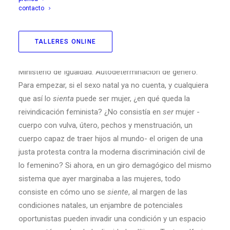
contacto
Asistimos al ataque inusitado a unas libertades
individuales que siempre han partido de la «libertad
TALLERES ONLINE
natural» (Thoreau), de una
escucha
a la patología y las
inclinaciones natales sin las cuales no somos nada.
Ministerio de Igualdad. Autodeterminación de género.
Para empezar, si el sexo natal ya no cuenta, y cualquiera
que así lo
sienta
puede ser mujer, ¿en qué queda la
reivindicación feminista? ¿No consistía en
ser
mujer -
cuerpo con vulva, útero, pechos y menstruación, un
cuerpo capaz de traer hijos al mundo- el origen de una
justa protesta contra la moderna discriminación civil de
lo femenino? Si ahora, en un giro demagógico del mismo
sistema que ayer marginaba a las mujeres, todo
consiste en cómo uno se
siente
, al margen de las
condiciones natales, un enjambre de potenciales
oportunistas pueden invadir una condición y un espacio