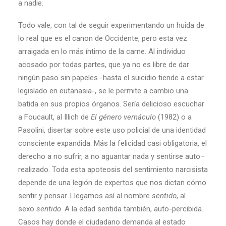
a nadie.
Todo vale, con tal de seguir experimentando un huida de
lo real que es el canon de Occidente, pero esta vez
arraigada en lo más íntimo de la carne. Al individuo
acosado por todas partes, que ya no es libre de dar
ningún paso sin papeles -hasta el suicidio tiende a estar
legislado en eutanasia-, se le permite a cambio una
batida en sus propios órganos. Sería delicioso escuchar
a Foucault, al Illich de
El
género
vernáculo
(1982) o a
Pasolini, disertar sobre este uso policial de una identidad
consciente expandida. Más la felicidad casi obligatoria, el
derecho a no sufrir, a no aguantar nada y sentirse
auto
–
realizado. Toda esta apoteosis del sentimiento narcisista
depende de una legión de expertos que nos dictan cómo
sentir y pensar. Llegamos así al nombre
sentido
, al
sexo
sentido
. A la edad sentida también, auto-percibida.
Casos hay donde el ciudadano demanda al estado