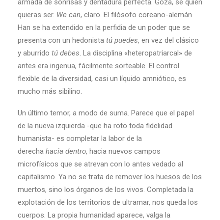
armada de sonrisas y dentadura perfecta. Goza, sé quien
quieras ser.
We
can
, claro. El filósofo coreano-alemán
Han se ha extendido en la perfidia de un poder que se
presenta con un hedonista
tú
puedes
, en vez del clásico
y aburrido
tú
debes
. La disciplina «heteropatriarcal» de
antes era ingenua, fácilmente sorteable. El control
flexible de la diversidad, casi un líquido amniótico, es
mucho más sibilino.
Un último temor, a modo de suma. Parece que el papel
de la nueva izquierda -que ha roto toda fidelidad
humanista- es completar la labor de la
derecha
hacia
dentro
, hacia nuevos campos
microfísicos que se atrevan con lo antes vedado al
capitalismo. Ya no se trata de remover los huesos de los
muertos, sino los órganos de los vivos. Completada la
explotación de los territorios de ultramar, nos queda los
cuerpos. La propia humanidad aparece, valga la