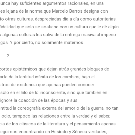
 nunca hay suficientes argumentos racionales, en una
ces lejana de la norma que Marcelo Barros designa con
to otras culturas, despreciadas día a día como autoritarias,
 fidelidad que solo se sostiene con un cultura que le dé algún
 a algunas culturas les salva de la entrega masiva al imperio
agos. Y por cierto, no solamente maternos.
2
cortes epistémicos que dejan atrás grandes bloques de
te de la lentitud infinita de los cambios, bajo el
gistros de existencia que apenas pueden conocer
olo en el hilo de lo inconsciente, sino que también en
ignore la coacción de las épocas y sus
titud la coreografía externa del amor o de la guerra, no tan
 odio, tampoco las relaciones entre la verdad y el saber,
ncia de los clásicos de la literatura y el pensamiento apenas
 seguimos encontrando en Hesíodo y Séneca verdades,