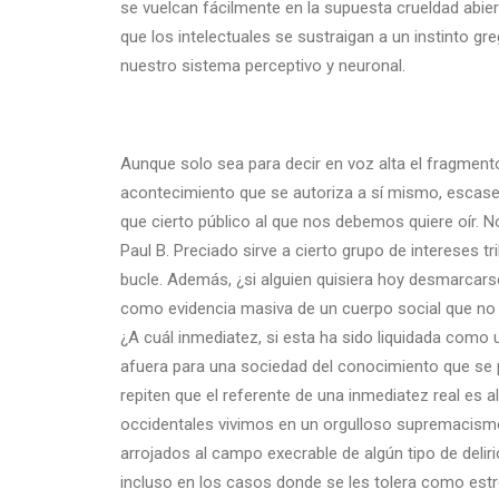
se vuelcan fácilmente en la supuesta crueldad abierta
que los intelectuales se sustraigan a un instinto g
nuestro sistema perceptivo y neuronal.
Aunque solo sea para decir en voz alta el fragmento 
acontecimiento que se autoriza a sí mismo, escasea
que cierto público al que nos debemos quiere oír.
Paul B. Preciado sirve a cierto grupo de intereses t
bucle. Además, ¿si alguien quisiera hoy desmarcar
como evidencia masiva de un cuerpo social que no q
¿A cuál inmediatez, si esta ha sido liquidada como
afuera para una sociedad del conocimiento que se 
repiten que el referente de una inmediatez real es
occidentales vivimos en un orgulloso supremacismo
arrojados al campo execrable de algún tipo de delir
incluso en los casos donde se les tolera como estre