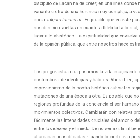
discípulo de Lacan ha de
creer
, en una línea donde
variante u otra de una herencia muy compleja, a ve
ironía
vulgata
lacaniana
. Es posible que en este pun
nos den cien vueltas en cuanto a fidelidad a lo real,
lugar a lo ahistórico. La espiritualidad que envuelve
de la opinión pública, que entre nosotros hace estr
Los progresistas nos pasamos la vida imaginando 
costumbres, de ideologías y hábitos. Ahora bien, apar
impresionismo de la costra histórica subsisten re
mutaciones de una época a otra. Es posible que no s
regiones profundas de la conciencia el ser humano 
movimientos colectivos. Cambiarán con relativa pron
fácilmente las intensidades cruciales del amor o del
entre los ideales y el miedo. De no ser así, la influe
abarcarían unas décadas. Cuando lo cierto es que