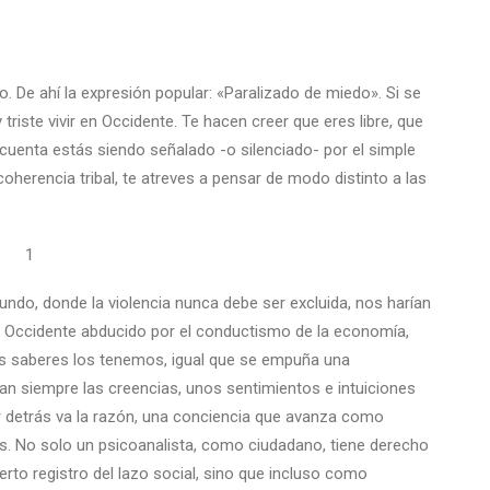
do. De ahí la expresión popular: «Paralizado de miedo». Si se
triste vivir en Occidente. Te hacen creer que eres libre, que
cuenta estás siendo señalado -o silenciado- por el simple
herencia tribal, te atreves a pensar de modo distinto a las
1
mundo, donde la violencia nunca debe ser excluida, nos harían
ste Occidente abducido por el conductismo de la economía,
os saberes los tenemos, igual que se empuña una
van siempre las creencias, unos sentimientos e intuiciones
r detrás va la razón, una conciencia que avanza como
. No solo un psicoanalista, como ciudadano, tiene derecho
erto registro del lazo social, sino que incluso como