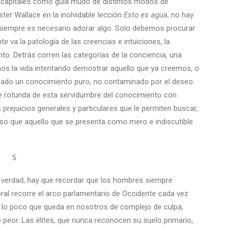
n capitales como guía mudo de distintos modos de
ter Wallace en la inolvidable lección
Esto
es
agua
, no hay
s siempre es necesario adorar algo. Solo debemos procurar
 va la patología de las creencias e intuiciones, la
into. Detrás corren las categorías de la conciencia, una
s la vida intentando demostrar aquello que ya creemos, o
lado un conocimiento puro, no contaminado por el deseo.
e rotunda de esta servidumbre del conocimiento con
 prejuicios generales y particulares que le permiten buscar,
o que aquello que se presenta como mero e indiscutible
5
 la verdad, hay que recordar que los hombres siempre
ral recorre el arco parlamentario de Occidente cada vez
, lo poco que queda en nosotros de complejo de culpa,
 peor. Las élites, que nunca reconocen su suelo primario,