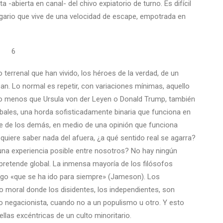
 -abierta en canal- del chivo expiatorio de turno. Es difícil
regario que vive de una velocidad de escape, empotrada en
6
terrenal que han vivido, los héroes de la verdad, de un
n. Lo normal es repetir, con variaciones mínimas, aquello
 No menos que Ursula von der Leyen o Donald Trump, también
ribales, una horda sofisticadamente binaria que funciona en
se de los demás, en medio de una opinión que funciona
uiere saber nada del afuera, ¿a qué sentido real se agarra?
 una experiencia posible entre nosotros? No hay ningún
pretende global. La inmensa mayoría de los filósofos
 algo «que se ha ido para siempre» (Jameson). Los
 moral donde los disidentes, los independientes, son
io negacionista, cuando no a un populismo u otro. Y esto
llas excéntricas de un culto minoritario.