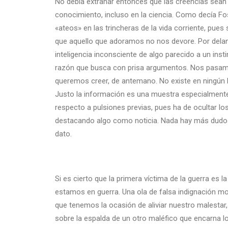
No debía extrañar entonces que las creencias sea
conocimiento, incluso en la ciencia. Como decía Fos
«ateos» en las trincheras de la vida corriente, pue
que aquello que adoramos no nos devore. Por delante
inteligencia inconsciente de algo parecido a un inst
razón que busca con prisa argumentos. Nos pasamo
queremos creer, de antemano. No existe en ningún 
Justo la información es una muestra especialment
respecto a pulsiones previas, pues ha de ocultar los
destacando algo como noticia. Nada hay más dudos
dato.
Si es cierto que la primera víctima de la guerra es
estamos en guerra. Una ola de falsa indignación mo
que tenemos la ocasión de aliviar nuestro malestar
sobre la espalda de un otro maléfico que encarna lo