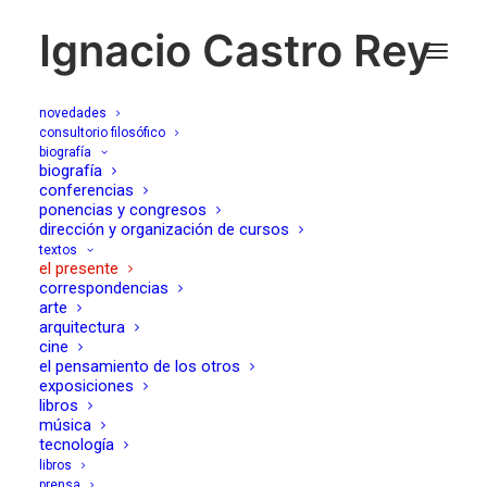
Ignacio Castro Rey
novedades
consultorio filosófico
biografía
Palestinian author
biografía
conferencias
ponencias y congresos
SUSAN ABULHAWA on
dirección y organización de cursos
textos
GAZA and the
el presente
correspondencias
PALESTINE struggle for
arte
arquitectura
cine
LIBERATION
el pensamiento de los otros
exposiciones
libros
26/12/2023
música
tecnología
libros
prensa