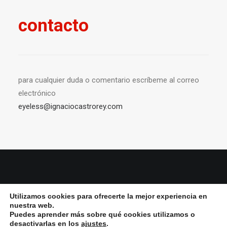
contacto
para cualquier duda o comentario escríbeme al correo
electrónico
eyeless@ignaciocastrorey.com
© 2026 Ignacio Castro rey All Rights Reserved ǀ
Aviso Legal y política de
Utilizamos cookies para ofrecerte la mejor experiencia en
privacidad
ǀ
Política de cookies
nuestra web.
Puedes aprender más sobre qué cookies utilizamos o
desactivarlas en los
ajustes
.