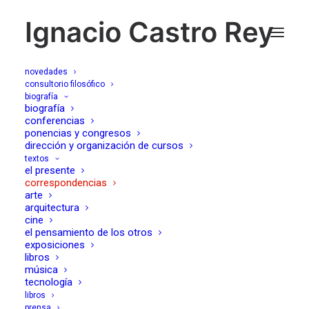
Ignacio Castro Rey
novedades
consultorio filosófico
biografía
Vergüenza
biografía
conferencias
ponencias y congresos
imterminable
dirección y organización de cursos
textos
el presente
08/10/2017
correspondencias
arte
arquitectura
cine
el pensamiento de los otros
exposiciones
libros
música
Buenos días, querida,
tecnología
libros
Es preciosa la imagen de tu misteriosa noche
prensa