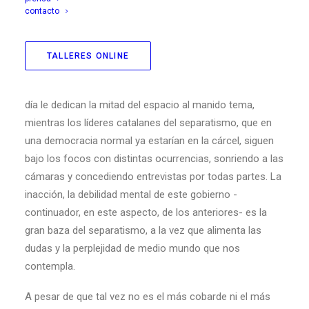
contacto
oaxaqueña. Antes de irme a Candeleda (Ávila) pongo en
orden mis impresiones sobre este penoso asunto
catalán. No sé si habrá en los últimos años un
TALLERES ONLINE
precedente hispanoamericano de tanta infamia. Empieza
a ser ya insufrible abrir los telediarios y ver cómo día tras
día le dedican la mitad del espacio al manido tema,
mientras los líderes catalanes del separatismo, que en
una democracia normal ya estarían en la cárcel, siguen
bajo los focos con distintas ocurrencias, sonriendo a las
cámaras y concediendo entrevistas por todas partes. La
inacción, la debilidad mental de este gobierno -
continuador, en este aspecto, de los anteriores- es la
gran baza del separatismo, a la vez que alimenta las
dudas y la perplejidad de medio mundo que nos
contempla.
A pesar de que tal vez no es el más cobarde ni el más