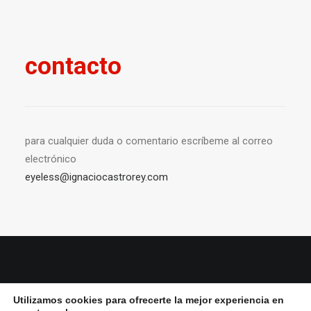
contacto
para cualquier duda o comentario escríbeme al correo
electrónico
eyeless@ignaciocastrorey.com
© 2026 Ignacio Castro rey All Rights Reserved ǀ
Aviso Legal y política de
Utilizamos cookies para ofrecerte la mejor experiencia en
privacidad
ǀ
Política de cookies