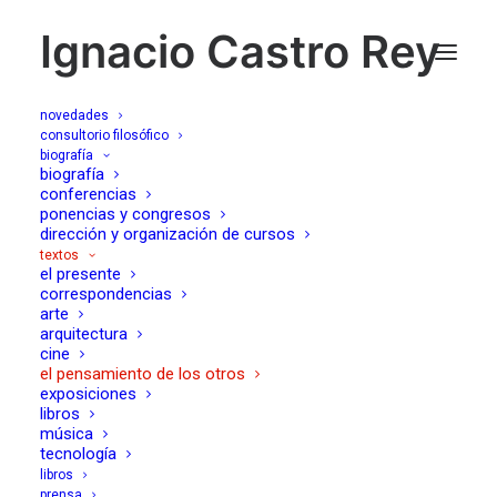
Ignacio Castro Rey
novedades
consultorio filosófico
biografía
el pensamiento de los
biografía
conferencias
ponencias y congresos
otros
dirección y organización de cursos
textos
el presente
correspondencias
arte
arquitectura
cine
el pensamiento de los otros
exposiciones
libros
música
tecnología
de los padres
libros
07/07/2012
prensa