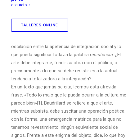
contacto
retroceso de lo público, inundado por la potencia
corporativa de la privacidad y por el estruendo del
mercado. Aún así, ¿es posible un arte público, es posible
TALLERES ONLINE
crear desde y para el público? En todo caso, en muchos
planteamientos iniciales del arte existe una cierta
oscilación entre la apetencia de integración social y lo
que pueda significar todavía la palabra
resistencia
. ¿El
arte debe integrarse, fundir su obra con el público, o
precisamente a lo que se debe resistir es a la actual
tendencia totalizadora a la integración?
En un texto que jamás se cita, leemos esta atrevida
frase: «Todo lo malo que le pueda ocurrir a la cultura me
parece bien»[1]. Baudrillard se refiere a que el arte,
mientras subsista, debe suscitar una operación poética
con la forma, una emergencia matérica para la que no
tenemos revestimiento, ningún equivalente social de
signos. Frente a este enigma del objeto, dice, lo que hoy