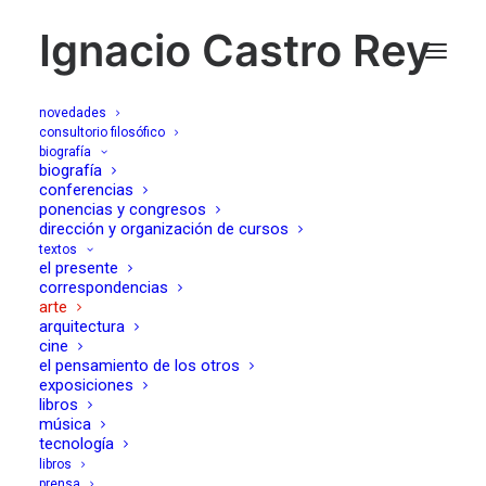
Ignacio Castro Rey
novedades
consultorio filosófico
biografía
elogio del secreto,
biografía
conferencias
ponencias y congresos
Art.es, nº 6-7, Madrid,
dirección y organización de cursos
textos
noviembre de 2004
el presente
correspondencias
arte
21/01/2004
arquitectura
cine
el pensamiento de los otros
exposiciones
libros
música
tecnología
libros
Se habla con frecuencia en el medio artístico del
prensa