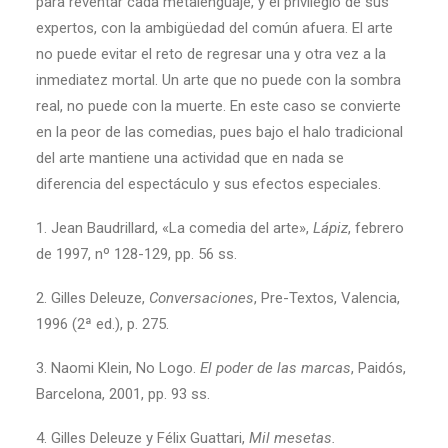
para reventar cada metalenguaje, y el privilegio de sus
expertos, con la ambigüedad del común afuera. El arte
no puede evitar el reto de regresar una y otra vez a la
inmediatez mortal. Un arte que no puede con la sombra
real, no puede con la muerte. En este caso se convierte
en la peor de las comedias, pues bajo el halo tradicional
del arte mantiene una actividad que en nada se
diferencia del espectáculo y sus efectos especiales.
1. Jean Baudrillard, «La comedia del arte»,
Lápiz
, febrero
de 1997, nº 128-129, pp. 56 ss.
2. Gilles Deleuze,
Conversaciones
, Pre-Textos, Valencia,
1996 (2ª ed.), p. 275.
3. Naomi Klein, No Logo.
El poder de las marcas
, Paidós,
Barcelona, 2001, pp. 93 ss.
4. Gilles Deleuze y Félix Guattari,
Mil mesetas.