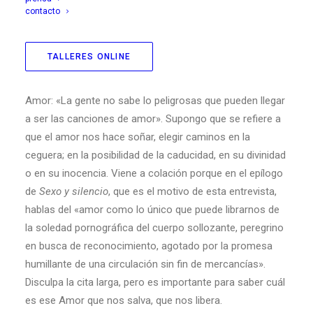
Pedro Ferrández.
contacto
TALLERES ONLINE
Me vas a permitir empezar esta entrevista con una frase
de James Joyce en su Ulises sobre las canciones de
Amor: «La gente no sabe lo peligrosas que pueden llegar
a ser las canciones de amor». Supongo que se refiere a
que el amor nos hace soñar, elegir caminos en la
ceguera; en la posibilidad de la caducidad, en su divinidad
o en su inocencia. Viene a colación porque en el epílogo
de
Sexo y silencio
, que es el motivo de esta entrevista,
hablas del «amor como lo único que puede librarnos de
la soledad pornográfica del cuerpo sollozante, peregrino
en busca de reconocimiento, agotado por la promesa
humillante de una circulación sin fin de mercancías».
Disculpa la cita larga, pero es importante para saber cuál
es ese Amor que nos salva, que nos libera.