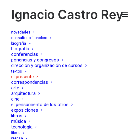
Ignacio Castro Rey
novedades
consultorio filosófico
biografía
Entrevista de Pedro
biografía
conferencias
ponencias y congresos
Ferrández
dirección y organización de cursos
textos
el presente
27/06/2022
correspondencias
arte
arquitectura
cine
el pensamiento de los otros
exposiciones
libros
música
«Somos una sociedad de paletos ante el secreto; eso
tecnología
nos convierte en impotentes sexualmente». Entrevista de
libros
prensa