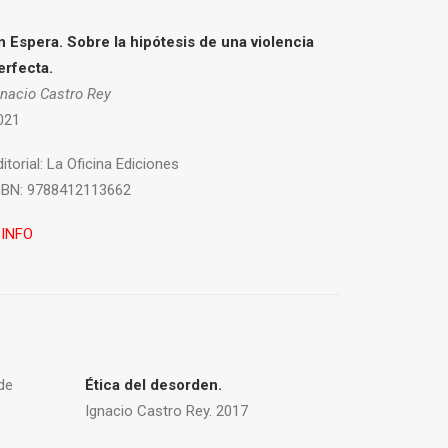
n Espera. Sobre la hipótesis de una violencia
erfecta.
gnacio Castro Rey
021
itorial:
La Oficina Ediciones
SBN:
9788412113662
 INFO
de
Ética del desorden.
Ignacio Castro Rey. 2017