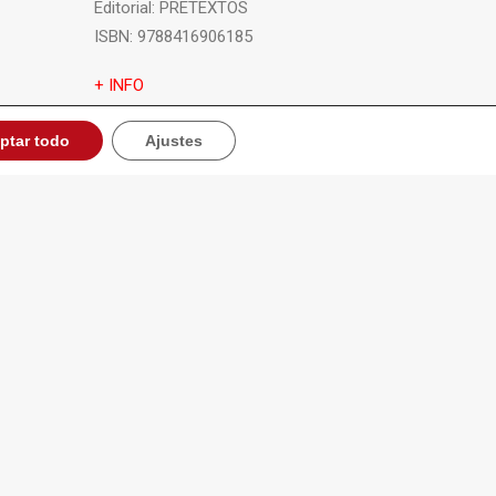
Editorial:
PRETEXTOS
ISBN:
9788416906185
+ INFO
ptar todo
Ajustes