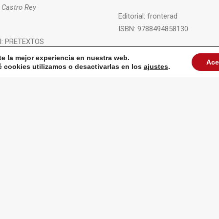
 Castro Rey
Editorial:
fronterad
ISBN:
9788494858130
l:
PRETEXTOS
+ INFO
78-84-17830-90-8
te la mejor experiencia en nuestra web.
Ace
cookies utilizamos o desactivarlas en los
ajustes
.
VER TODAS LAS PUBLICACIONES