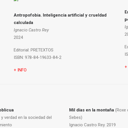
E
Antropofobia.
Inteligencia artificial y crueldad
p
calculada
I
Ignacio Castro Rey
2
2024
Ed
Editorial:
PRETEXTOS
I
ISBN:
978-84-19633-84-2
+
+ INFO
oblicua
Mil días en la montaña
(Roxe 
 y verdad en la sociedad del
Sebes)
miento
Ignacio Castro Rey. 2019