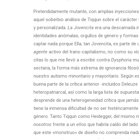
Pretendidamente mutante, con amplias inyecciones
aquel soberbio análisis de Tiqqun sobre el carácter
y personalizada.
La
Jovencita
era una descarnada in
identidades anómalas, orgullos de género y forma
captar nada porque Ella, tan Jovencita, es parte de 
agente
activo del trans-capitalismo, no como su ví
citas lo que me llevó a escribir contra
Dysphoria
mu
sectaria, la forma más extrema de ignorancia filosó
nuestro autismo minoritario y mayoritario. Según e
buena parte de la crítica anterior -incluidos Deleuz
heteropatriarcal, así como la larga lista de supuest
desprende de una heterogeneidad crítica que jamás
tiene la inmensa dificultad de no ser histéricamente
género. Tanto Tiqqun como Heidegger, del mismo m
nosotros
frente a un
ellos
que habría caído del lado
que este «monstruo» de diseño no comprenda nada