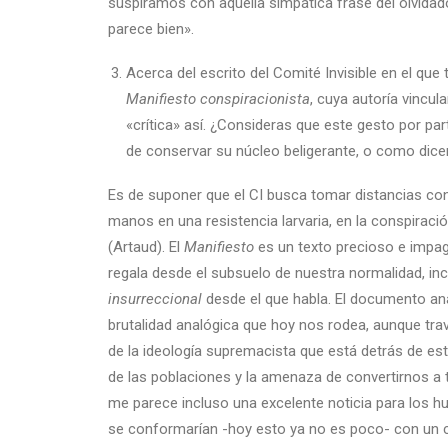
suspiramos con aquella simpática frase del olvidado
parece bien».
Acerca del escrito del Comité Invisible en el que
Manifiesto
conspiracionista
, cuya autoría vincul
«crítica» así. ¿Consideras que este gesto por par
de conservar su núcleo beligerante, o como dice
Es de suponer que el CI busca tomar distancias con 
manos en una resistencia larvaria, en la conspirac
(Artaud). El
Manifiesto
es un texto precioso e impag
regala desde el subsuelo de nuestra normalidad, in
insurreccional
desde el que habla. El documento anal
brutalidad analógica que hoy nos rodea, aunque traves
de la ideología supremacista que está detrás de est
de las poblaciones y la amenaza de convertirnos a t
me parece incluso una excelente noticia para los hu
se conformarían -hoy esto ya no es poco- con un c