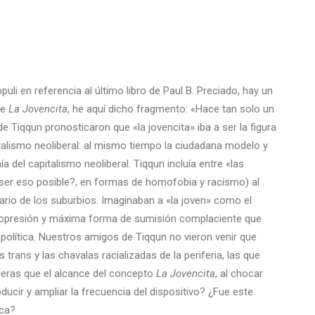
puli en referencia al último libro de Paul B. Preciado, hay un
de
La
Jovencita
, he aquí dicho fragmento: «Hace tan solo un
de Tiqqun pronosticaron que «la jovencita» iba a ser la figura
talismo neoliberal: al mismo tiempo la ciudadana modelo y
 del capitalismo neoliberal. Tiqqun incluía entre «las
a ser eso posible?, en formas de homofobia y racismo) al
tario de los suburbios. Imaginaban a «la joven» como el
de opresión y máxima forma de sumisión complaciente que
política. Nuestros amigos de Tiqqun no vieron venir que
as trans y las chavalas racializadas de la periferia, las que
ideras que el alcance del concepto
La
Jovencita
, al chocar
ucir y ampliar la frecuencia del dispositivo? ¿Fue este
ica?