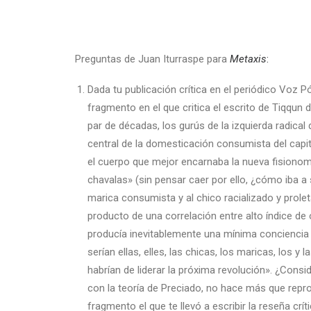
Preguntas de Juan Iturraspe para
Metaxis
:
Dada tu publicación crítica en el periódico Voz Pó
fragmento en el que critica el escrito de Tiqqun 
par de décadas, los gurús de la izquierda radical 
central de la domesticación consumista del capi
el cuerpo que mejor encarnaba la nueva fisionomía
chavalas» (sin pensar caer por ello, ¿cómo iba 
marica consumista y al chico racializado y prole
producto de una correlación entre alto índice 
producía inevitablemente una mínima conciencia 
serían ellas, elles, las chicas, los maricas, los y l
habrían de liderar la próxima revolución». ¿Cons
con la teoría de Preciado, no hace más que reprod
fragmento el que te llevó a escribir la reseña crít