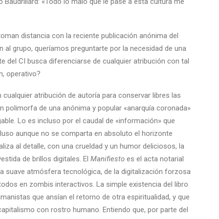
 Baudrillard: «Todo lo malo que le pase a esta cultura me
 toman distancia con la reciente publicación anónima del
an al grupo, queríamos preguntarte por la necesidad de una
te del CI busca diferenciarse de cualquier atribución con tal
n, operativo?
cualquier atribución de autoría para conservar libres las
ión polimorfa de una anónima y popular «anarquía coronada»
able. Lo es incluso por el caudal de «información» que
cluso aunque no se comparta en absoluto el horizonte
iza al detalle, con una crueldad y un humor deliciosos, la
tida de brillos digitales. El
Manifiesto
es el acta notarial
a suave atmósfera tecnológica, de la digitalización forzosa
odos en zombis interactivos. La simple existencia del libro
manistas que ansían el retorno de otra espiritualidad, y que
apitalismo con rostro humano. Entiendo que, por parte del