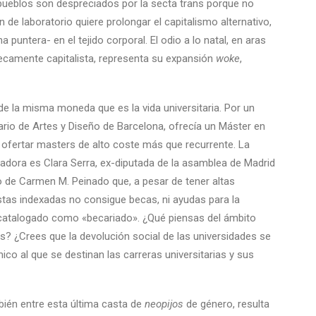
s pueblos son despreciados por la secta trans porque no
n de laboratorio quiere prolongar el capitalismo alternativo,
puntera- en el tejido corporal. El odio a lo natal, en aras
secamente capitalista, representa su expansión
woke
,
e la misma moneda que es la vida universitaria. Por un
ario de Artes y Diseño de Barcelona, ofrecía un Máster en
 ofertar masters de alto coste más que recurrente. La
adora es Clara Serra, ex-diputada de la asamblea de Madrid
 de Carmen M. Peinado que, a pesar de tener altas
vistas indexadas no consigue becas, ni ayudas para la
a catalogado como «becariado». ¿Qué piensas del ámbito
s? ¿Crees que la devolución social de las universidades se
ico al que se destinan las carreras universitarias y sus
bién entre esta última casta de
neopijos
de género, resulta