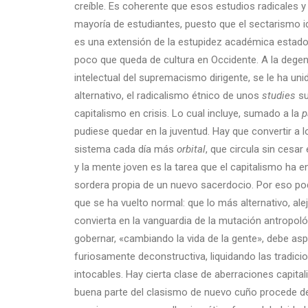
creíble. Es coherente que esos estudios radicales y 
mayoría de estudiantes, puesto que el sectarismo i
es una extensión de la estupidez académica estado
poco que queda de cultura en Occidente. A la degen
intelectual del supremacismo dirigente, se le ha u
alternativo, el radicalismo étnico de unos
studies
su
capitalismo en crisis. Lo cual incluye, sumado a la
p
pudiese quedar en la juventud. Hay que convertir a 
sistema cada día más
orbital
, que circula sin cesar
y la mente joven es la tarea que el capitalismo ha 
sordera propia de un nuevo sacerdocio. Por eso pod
que se ha vuelto normal: que lo más alternativo, alej
convierta en la vanguardia de la mutación antropol
gobernar, «cambiando la vida de la gente», debe asp
furiosamente deconstructiva, liquidando las tradic
intocables. Hay cierta clase de aberraciones capitali
buena parte del clasismo de nuevo cuño procede de