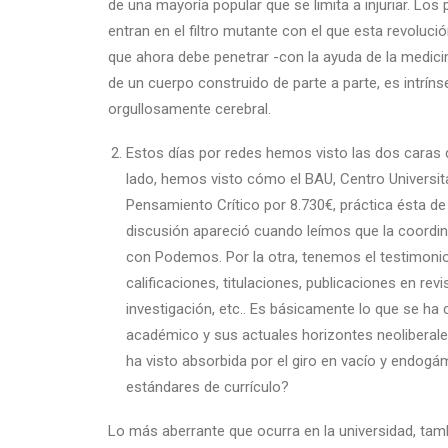
de una mayoría popular que se limita a injuriar. Lo
entran en el filtro mutante con el que esta revolució
que ahora debe penetrar -con la ayuda de la medicina 
de un cuerpo construido de parte a parte, es intrín
orgullosamente cerebral.
Estos días por redes hemos visto las dos caras d
lado, hemos visto cómo el BAU, Centro Universit
Pensamiento Crítico por 8.730€, práctica ésta de
discusión apareció cuando leímos que la coordin
con Podemos. Por la otra, tenemos el testimonio
calificaciones, titulaciones, publicaciones en re
investigación, etc.. Es básicamente lo que se h
académico y sus actuales horizontes neoliberale
ha visto absorbida por el giro en vacío y endogám
estándares de currículo?
Lo más aberrante que ocurra en la universidad, tam