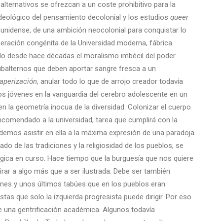
alternativos se ofrezcan a un coste prohibitivo para la
deológico del pensamiento decolonial y los estudios
queer
unidense, de una ambición neocolonial para conquistar lo
eración congénita de la Universidad moderna, fábrica
nido desde hace décadas el moralismo imbécil del poder
balternos que deben aportar sangre fresca a un
aperización
, anular todo lo que de arrojo creador todavía
los jóvenes en la vanguardia del cerebro adolescente en un
 en la geometría inocua de la diversidad. Colonizar el cuerpo
encomendado a la universidad, tarea que cumplirá con la
emos asistir en ella a la máxima expresión de una paradoja
ado de las tradiciones y la religiosidad de los pueblos, se
ógica en curso. Hace tiempo que la burguesía que nos quiere
irar a algo más que a ser ilustrada. Debe ser también
iones y unos últimos tabúes que en los pueblos eran
stas que solo la izquierda progresista puede dirigir. Por eso
 una gentrificación académica. Algunos todavía