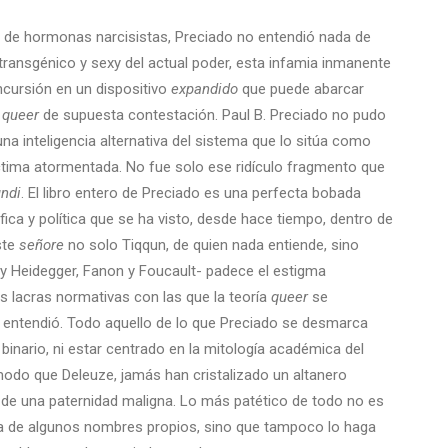
 de hormonas narcisistas, Preciado no entendió nada de
 transgénico y sexy del actual poder, esta infamia inmanente
cursión en un dispositivo
expandido
que puede abarcar
s
queer
de supuesta contestación. Paul B. Preciado no pudo
una inteligencia alternativa del sistema que lo sitúa como
ctima atormentada. No fue solo ese ridículo fragmento que
ndi
. El libro entero de Preciado es una perfecta bobada
fica y política que se ha visto, desde hace tiempo, dentro de
ste
señore
no solo Tiqqun, de quien nada entiende, sino
e y Heidegger, Fanon y Foucault- padece el estigma
as lacras normativas con las que la teoría
queer
se
 entendió. Todo aquello de lo que Preciado se desmarca
 binario, ni estar centrado en la mitología académica del
odo que Deleuze, jamás han cristalizado un altanero
 de una paternidad maligna. Lo más patético de todo no es
 de algunos nombres propios, sino que tampoco lo haga