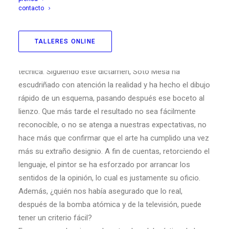
contacto
Hoy las apariencias son volátiles, como un juguete, por
eso no debe extrañar que el pintor tome sobre sí la tarea
TALLERES ONLINE
de recuperar el espesor de la materia, infinitamente más
sutil que toda la complejidad de diseño que nos oferta la
técnica. Siguiendo este dictamen, Soto Mesa ha
escudriñado con atención la realidad y ha hecho el dibujo
rápido de un esquema, pasando después ese boceto al
lienzo. Que más tarde el resultado no sea fácilmente
reconocible, o no se atenga a nuestras expectativas, no
hace más que confirmar que el arte ha cumplido una vez
más su extraño designio. A fin de cuentas, retorciendo el
lenguaje, el pintor se ha esforzado por arrancar los
sentidos de la opinión, lo cual es justamente su oficio.
Además, ¿quién nos había asegurado que lo real,
después de la bomba atómica y de la televisión, puede
tener un criterio fácil?