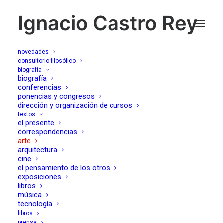
Ignacio Castro Rey
novedades
consultorio filosófico
biografía
un poco de miedo,
biografía
conferencias
ponencias y congresos
catálogo Francisco
dirección y organización de cursos
textos
Soto Mesa, Tercer
el presente
correspondencias
Espacio, Madrid, 2003
arte
arquitectura
cine
el pensamiento de los otros
11/09/2003
exposiciones
libros
música
tecnología
libros
prensa