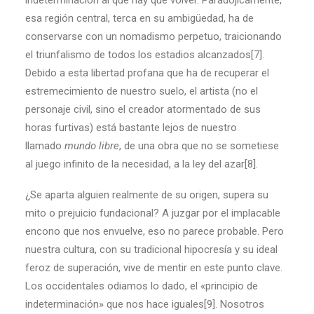
indeterminación al que hay que volver. Paradójicamente,
esa región central, terca en su ambigüedad, ha de
conservarse con un nomadismo perpetuo, traicionando
el triunfalismo de todos los estadios alcanzados[7].
Debido a esta libertad profana que ha de recuperar el
estremecimiento de nuestro suelo, el artista (no el
personaje civil, sino el creador atormentado de sus
horas furtivas) está bastante lejos de nuestro
llamado
mundo libre
, de una obra que no se sometiese
al juego infinito de la necesidad, a la ley del azar[8].
¿Se aparta alguien realmente de su origen, supera su
mito o prejuicio fundacional? A juzgar por el implacable
encono que nos envuelve, eso no parece probable. Pero
nuestra cultura, con su tradicional hipocresía y su ideal
feroz de superación, vive de mentir en este punto clave.
Los occidentales odiamos lo dado, el «principio de
indeterminación» que nos hace iguales[9]. Nosotros