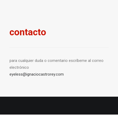
contacto
para cualquier duda o comentario escríbeme al correo
electrónico
eyeless@ignaciocastrorey.com
© 2026 Ignacio Castro rey All Rights Reserved ǀ
Aviso Legal y política de