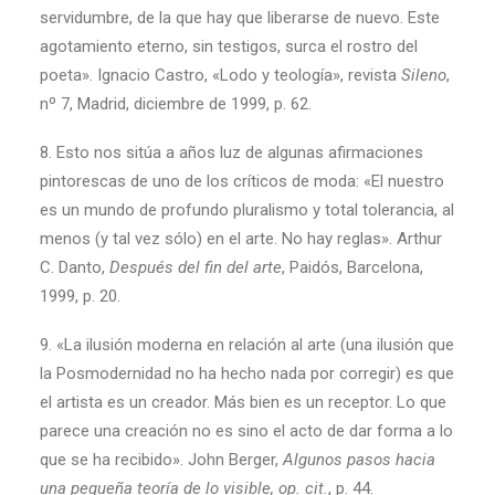
servidumbre, de la que hay que liberarse de nuevo. Este
agotamiento eterno, sin testigos, surca el rostro del
poeta». Ignacio Castro, «Lodo y teología», revista
Sileno
,
nº 7, Madrid, diciembre de 1999, p. 62.
8. Esto nos sitúa a años luz de algunas afirmaciones
pintorescas de uno de los críticos de moda: «El nuestro
es un mundo de profundo pluralismo y total tolerancia, al
menos (y tal vez sólo) en el arte. No hay reglas». Arthur
C. Danto,
Después del fin del arte
, Paidós, Barcelona,
1999, p. 20.
9. «La ilusión moderna en relación al arte (una ilusión que
la Posmodernidad no ha hecho nada por corregir) es que
el artista es un creador. Más bien es un receptor. Lo que
parece una creación no es sino el acto de dar forma a lo
que se ha recibido». John Berger,
Algunos pasos hacia
una pequeña teoría de lo visible, op. cit.
, p. 44.