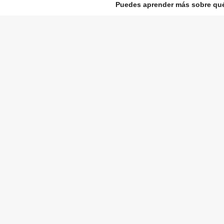
Puedes aprender más sobre qué 
+ INFO
contacto
para cualquier duda o comentario escríbeme al corr
eyeless@ignaciocastrorey.com