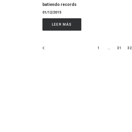
batiendo records
01/12/2015
LEER MÁS
1
…
31
3