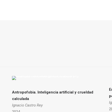
E
Antropofobia.
Inteligencia artificial y crueldad
p
calculada
I
Ignacio Castro Rey
2
2024