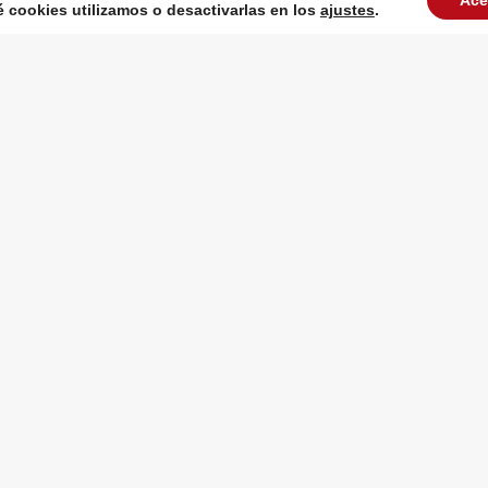
Ace
cookies utilizamos o desactivarlas en los
ajustes
.
VER TODAS LAS PUBLICACIONES
eo electrónico