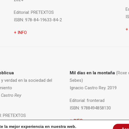
Ed
Editorial:
PRETEXTOS
I
ISBN:
978-84-19633-84-2
+
+ INFO
oblicua
Mil días en la montaña
(Roxe 
 y verdad en la sociedad del
Sebes)
miento
Ignacio Castro Rey. 2019
 Castro Rey
Editorial:
fronterad
ISBN:
9788494858130
l:
PRETEXTOS
+ INFO
78-84-17830-90-8
te la mejor experiencia en nuestra web.