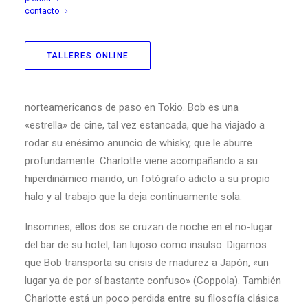
contacto
Bob Harris, el Bill Murray de
Atrapado en el tiempo
o La
TALLERES ONLINE
chica del gángster, y Charlotte, la Scarlett Johansson de
El hombre que nunca estuvo allí
, son dos
norteamericanos de paso en Tokio. Bob es una
«estrella» de cine, tal vez estancada, que ha viajado a
rodar su enésimo anuncio de whisky, que le aburre
profundamente. Charlotte viene acompañando a su
hiperdinámico marido, un fotógrafo adicto a su propio
halo y al trabajo que la deja continuamente sola.
Insomnes, ellos dos se cruzan de noche en el no-lugar
del bar de su hotel, tan lujoso como insulso. Digamos
que Bob transporta su crisis de madurez a Japón, «un
lugar ya de por sí bastante confuso» (Coppola). También
Charlotte está un poco perdida entre su filosofía clásica