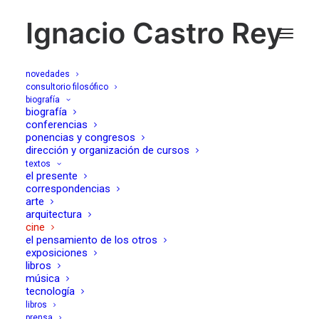
Ignacio Castro Rey
novedades
consultorio filosófico
biografía
lost and broken, (Lost
biografía
conferencias
ponencias y congresos
in translation, Sofia
dirección y organización de cursos
textos
Coppola, 2003), letra
el presente
correspondencias
clara, nº18, Granada,
arte
arquitectura
cine
julio 2008
el pensamiento de los otros
exposiciones
libros
18/12/2005
música
tecnología
libros
prensa