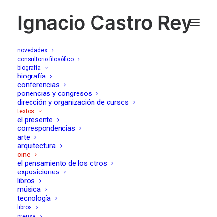
Ignacio Castro Rey
novedades
consultorio filosófico
biografía
biografía
cine
conferencias
ponencias y congresos
dirección y organización de cursos
textos
el presente
correspondencias
arte
arquitectura
cine
el pensamiento de los otros
exposiciones
libros
música
si esto es amor (Io sono l’amore, Luca
tecnología
Guadagnino, 2009)
libros
30/06/2010
prensa