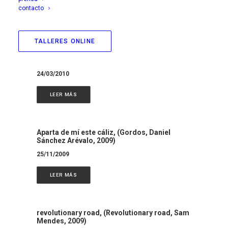
contacto
LEER MÁS
TALLERES ONLINE
ni cinta, ni blanca, (La Cita Blanca, Michael
Haneke, 2009), salonkritik, abril de 2010
24/03/2010
LEER MÁS
Aparta de mí este cáliz, (Gordos, Daniel
Sánchez Arévalo, 2009)
25/11/2009
LEER MÁS
revolutionary road, (Revolutionary road, Sam
Mendes, 2009)