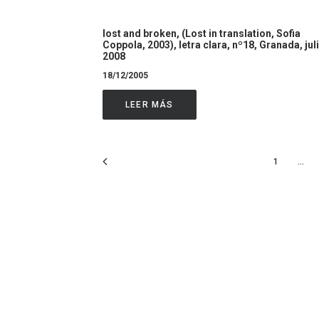
lost and broken, (Lost in translation, Sofia
Coppola, 2003), letra clara, nº18, Granada, jul
2008
18/12/2005
LEER MÁS
1
…