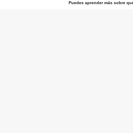
Puedes aprender más sobre qué 
+ INFO
contacto
para cualquier duda o comentario escríbeme al corr
eyeless@ignaciocastrorey.com