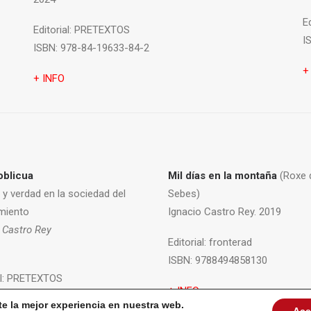
Ed
Editorial:
PRETEXTOS
I
ISBN:
978-84-19633-84-2
+
+ INFO
oblicua
Mil días en la montaña
(Roxe 
 y verdad en la sociedad del
Sebes)
miento
Ignacio Castro Rey. 2019
 Castro Rey
Editorial:
fronterad
ISBN:
9788494858130
l:
PRETEXTOS
+ INFO
78-84-17830-90-8
te la mejor experiencia en nuestra web.