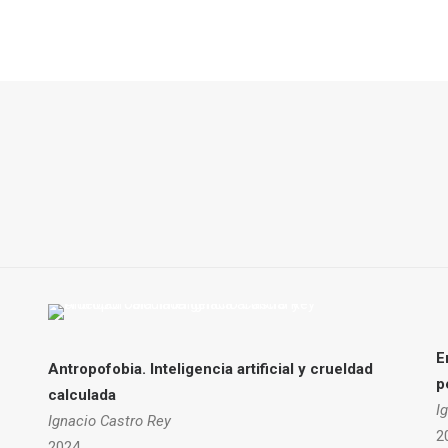
E
Antropofobia.
Inteligencia artificial y crueldad
p
calculada
I
Ignacio Castro Rey
2
2024