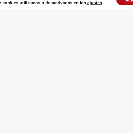
Ace
cookies utilizamos o desactivarlas en los
ajustes
.
VER TODAS LAS PUBLICACIONES
eo electrónico