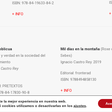
I
ISBN:
978-84-19633-84-2
+
+ INFO
oblicua
Mil días en la montaña
(Roxe 
 y verdad en la sociedad del
Sebes)
miento
Ignacio Castro Rey. 2019
 Castro Rey
Editorial:
fronterad
ISBN:
9788494858130
l:
PRETEXTOS
+ INFO
78-84-17830-90-8
te la mejor experiencia en nuestra web.
Ace
cookies utilizamos o desactivarlas en los
ajustes
.