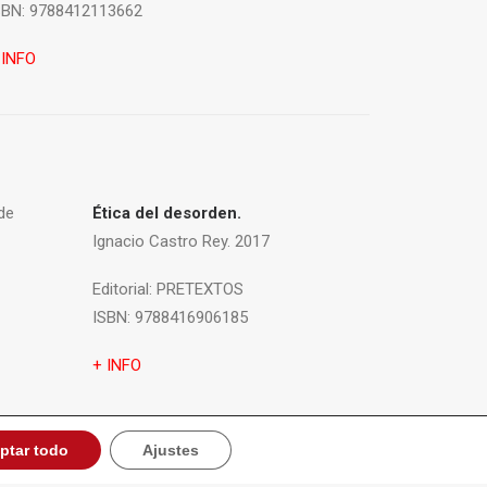
SBN:
9788412113662
 INFO
de
Ética del desorden.
Ignacio Castro Rey. 2017
Editorial:
PRETEXTOS
ISBN:
9788416906185
+ INFO
ptar todo
Ajustes