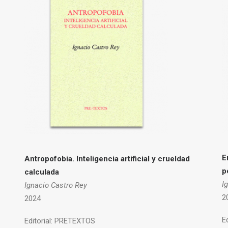
E
Antropofobia.
Inteligencia artificial y crueldad
p
calculada
I
Ignacio Castro Rey
2
2024
Ed
Editorial:
PRETEXTOS